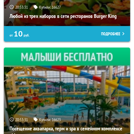
20:53:27
Купили:
16627
Любой из трех наборов в сети ресторанов Burger King
10
ПОДРОБНЕЕ
от
руб.
20:53:27
Купили:
16623
Посещение аквапарка, терм и spa в семейном комплексе