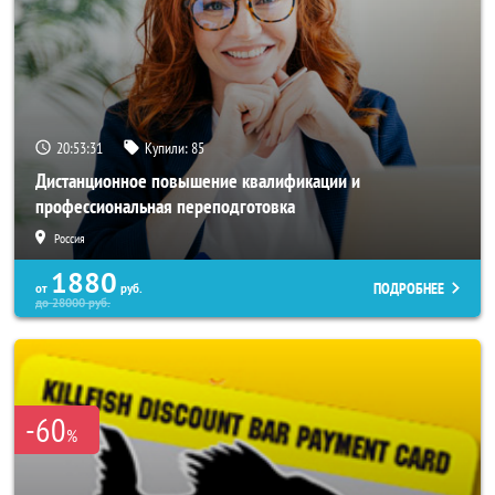
20:53:27
Купили:
85
Дистанционное повышение квалификации и
профессиональная переподготовка
Россия
1880
ПОДРОБНЕЕ
от
руб.
до
28000
руб.
-60
%