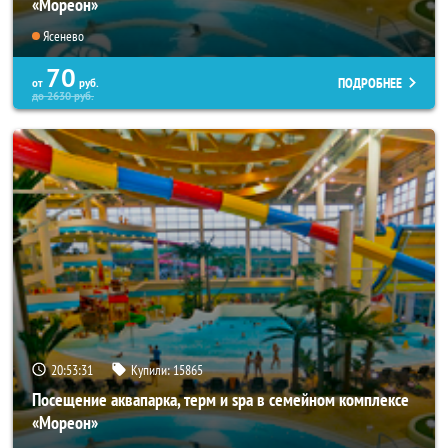
«Мореон»
Ясенево
70
ПОДРОБНЕЕ
от
руб.
до
2630
руб.
20:53:27
Купили:
15865
Посещение аквапарка, терм и spa в семейном комплексе
«Мореон»