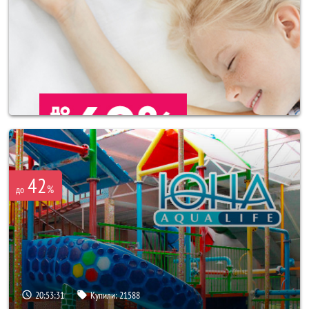
42
%
до
20:53:27
Купили:
21588