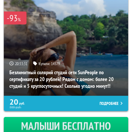
-93
%
20:53:27
Купили:
14579
Безлимитный солярий студий сети SunPeople по
сертификату за 20 рублей! Рядом с домом: более 20
студий и 5 круглосуточных! Сколько угодно минут!!
20
ПОДРОБНЕЕ
руб.
300
руб.