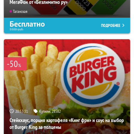
МегаФон от «Безлимитно ру»
Таганская
Бесплатно
ПОДРОБНЕЕ
5500
руб.
-50
%
20:53:27
Купили:
28582
Стейкхаус, порция картофеля «Кинг фри» и соус на выбор
от Burger King за полцены