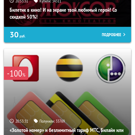
20:53:27
Купили:
34311
Билетик в кино! И на экране твой любимый герой! Со
скидкой 50%!
30
ПОДРОБНЕЕ
руб.
-100
%
20:53:27
Получили:
33769
«Золотой номер» и безлимитный тариф МТС, Билайн или