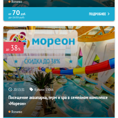
Ясенево
70
ПОДРОБНЕЕ
от
руб.
до
2630
руб.
38
%
до
20:53:27
Купили:
15066
Посещение аквапарка, терм и spa в семейном комплексе
«Мореон»
Ясенево