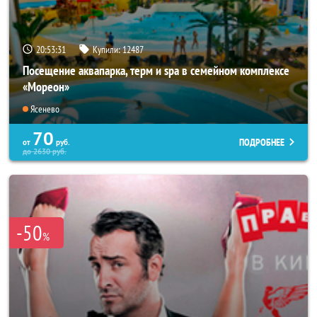
20:53:27
Купили:
12487
Посещение аквапарка, терм и spa в семейном комплексе
«Мореон»
Ясенево
70
ПОДРОБНЕЕ
от
руб.
до
2630
руб.
-50
%