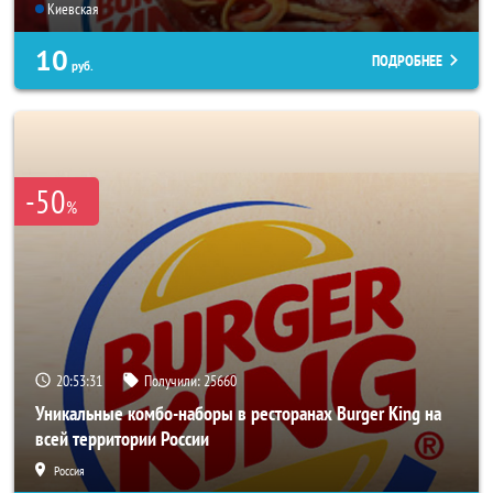
Киевская
10
ПОДРОБНЕЕ
руб.
-50
%
20:53:27
Получили:
25660
Уникальные комбо-наборы в ресторанах Burger King на
всей территории России
Россия