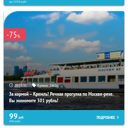
до
3750
руб.
-75
%
20:53:27
Купили:
14616
За кормой – Кремль! Речная прогулка по Москве-реке.
Вы экономите 301 рубль!
99
ПОДРОБНЕЕ
руб.
400
руб.