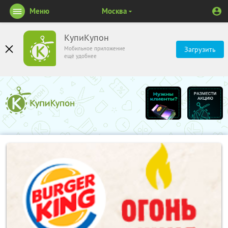
Меню
Москва
КупиКупон
Мобильное приложение
Загрузить
ещё удобнее