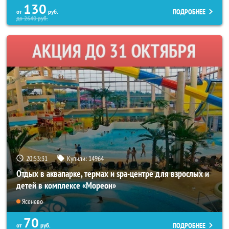
130
ПОДРОБНЕЕ
от
руб.
до
2640
руб.
20:53:27
Купили:
14964
Отдых в аквапарке, термах и spa-центре для взрослых и
детей в комплексе «Мореон»
Ясенево
70
ПОДРОБНЕЕ
от
руб.