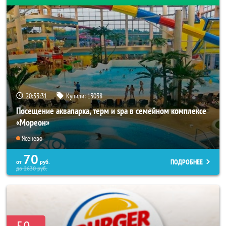
20:53:27
Купили:
13038
Посещение аквапарка, терм и spa в семейном комплексе
«Мореон»
Ясенево
70
ПОДРОБНЕЕ
от
руб.
до
2630
руб.