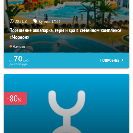
20:53:27
Купили:
17553
Посещение аквапарка, терм и spa в семейном комплексе
«Мореон»
Ясенево
70
ПОДРОБНЕЕ
от
руб.
до
2590
руб.
-80
%