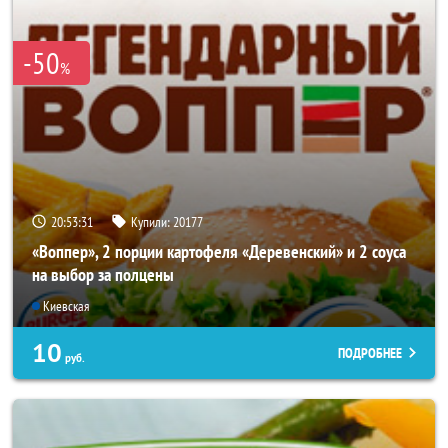
-50
%
20:53:27
Купили:
20177
«Воппер», 2 порции картофеля «Деревенский» и 2 соуса
на выбор за полцены
Киевская
10
ПОДРОБНЕЕ
руб.