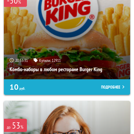
-50
%
20:53:27
Купили:
12911
Комбо-наборы в любом ресторане Burger King
10
ПОДРОБНЕЕ
руб.
53
%
до