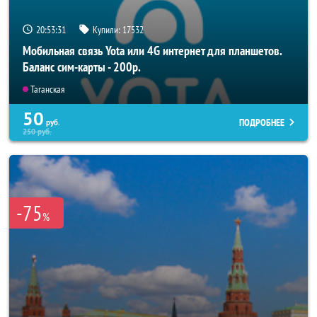
20:53:27
Купили:
17532
Мобильная связь Yota или 4G интернет для планшетов.
Баланс сим-карты - 200р.
Таганская
50
ПОДРОБНЕЕ
руб.
250
руб.
-75
%