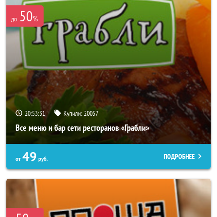
50
%
до
20:53:27
Купили:
20057
Все меню и бар сети ресторанов «Грабли»
49
ПОДРОБНЕЕ
от
руб.