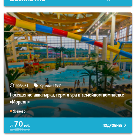
20:53:27
Купили:
24531
Посещение аквапарка, терм и spa в семейном комплексе
«Мореон»
Ясенево
70
ПОДРОБНЕЕ
от
руб.
до
12900
руб.