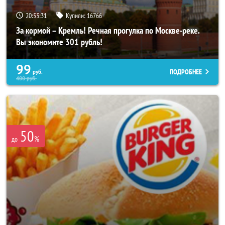
20:53:27
Купили:
16766
За кормой – Кремль! Речная прогулка по Москве-реке.
Вы экономите 301 рубль!
99
ПОДРОБНЕЕ
руб.
400
руб.
50
%
до