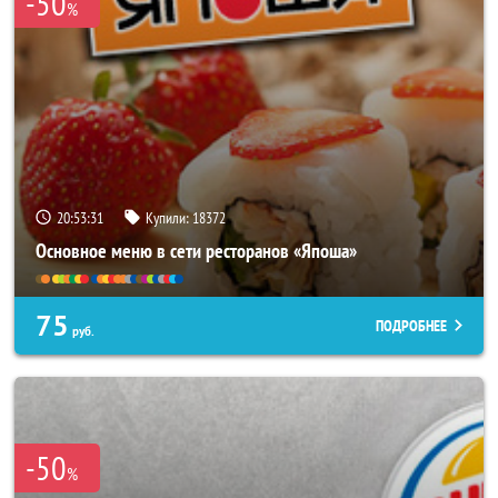
-50
%
20:53:27
Купили:
18372
Основное меню в сети ресторанов «Япоша»
75
ПОДРОБНЕЕ
руб.
-50
%