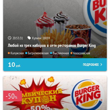
20:53:27
Купили:
18059
Любой из трех наборов в сети ресторанов Burger King
Калужская
Багратионовская
Выставочная
Алексеевская
10
ПОДРОБНЕЕ
руб.
-50
%