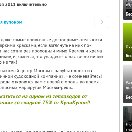
бря 2011 включительно
«Э
Бе
ся купоном
и даже самые привычные достопримечательности
яркими красками, если взглянуть на них по-
Кур
из нас сотни раз проходили мимо Кремля и храма
Бе
ки», и, кажется, что уж здесь-то нас точно ничем
о не так!
знакомый центр Москвы с палубы одного из
ичной судоходной компании». Не сомневайтесь!
рода откроются вам с новой стороны во время
Ра
описных маршрутов Москвы-реки...
дне
катиться на одном из теплоходов от
Бе
нии» со скидкой 75% от КупиКупон!!
Люб
тра