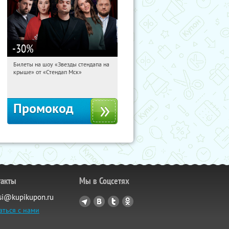
-30
%
Билеты на шоу «Звезды стендапа на
09:06:20
Получили:
2
крыше» от «Стендап Мск»
Красные Ворота
Промокод
такты
Мы в Соцсетях
si@kupikupon.ru
аться с нами