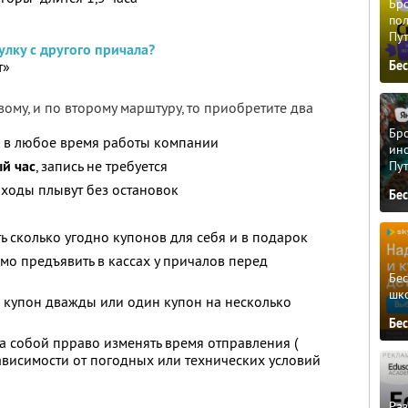
Бро
пол
Пу
лку с другого причала?
т»
Бе
вому, и по второму марштуру, то приобретите два
Бро
и в любое время работы компании
ино
й час
, запись не требуется
Пу
оходы плывут без остановок
Бе
ь сколько угодно купонов для себя и в подарок
о предъявить в кассах у причалов перед
Бе
шк
 купон дважды или один купон на несколько
Бе
за собой прраво изменять время отправления (
ависимости от погодных или технических условий
Ра