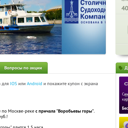
4
Вопросы по акции
Д
а для
IOS
или
Android
и покажите купон с экрана
Ски
ка
Бе
е по Москве-реке
c причала "Воробьевы горы"
.
уб.!
оры" длится 1,5 часа