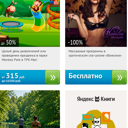
50
%
-100
%
до
Целый день развлечений или
Массажные программы в
09:06:20
Купили:
287
09:06:20
Получили:
2
проведение праздника в парке
эротическом спа-салоне «Ванилия»
Братиславская
Лубянка
Monkey Park в ТРК Mari
315
Бесплатно
от
руб.
до
16500
руб.