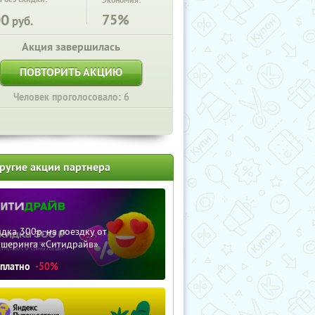
Экономия:
00
75%
руб.
Акция завершилась
ПОВТОРИТЬ АКЦИЮ
Человек проголосовало: 6
ругие акции партнера
дка 300р. на поездку от
ршеринга «Ситидрайв»
сплатно
-50%