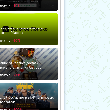
сплатно
-10%
вый заказ в сети магазинов
олотое Яблоко»
сплатно
-20%
ание от сервиса доставки
вильного питания Justfood
сплатно
-27%
дней бесплатно в START для новых
льзователей
сплатно
-100%