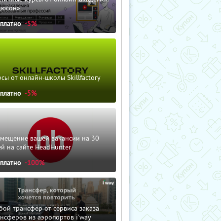
дюсон»
сплатно
-5%
сы от онлайн-школы Skillfactory
сплатно
-5%
змещение вашей вакансии на 30
й на сайте HeadHunter
сплатно
-100%
ой трансфер от сервиса заказа
нсферов из аэропортов i'way