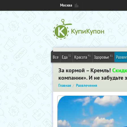
Москва
32
91
81
Все
Еда
Красота
Здоровье
Развл
За кормой – Кремль!
Скид
компании». И не забудьте 
Главная
Развлечения