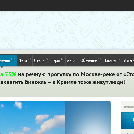
127
54
20
16
8
47
29
ечения
Дети
Отели
Туры
Авто
Обучение
Товары
Услуг
ка 75%
на речную прогулку по Москве-реке от «С
захватить бинокль – в Кремле тоже живут люди!
Купил
Цена