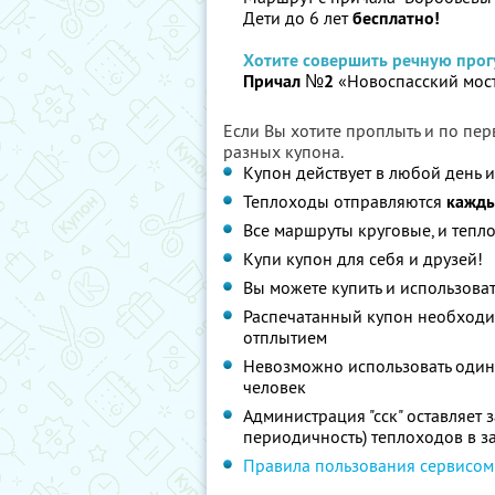
Дети до 6 лет
бесплатно!
Хотите совершить речную прогу
Причал №2
«Новоспасский мос
Если Вы хотите проплыть и по пер
разных купона.
Купон действует в любой день 
Теплоходы отправляются
кажды
Все маршруты круговые, и тепл
Купи купон для себя и друзей!
Вы можете купить и использоват
Распечатанный купон необходим
отплытием
Невозможно использовать один
человек
Администрация "сск" оставляет 
периодичность) теплоходов в з
Правила пользования сервисом