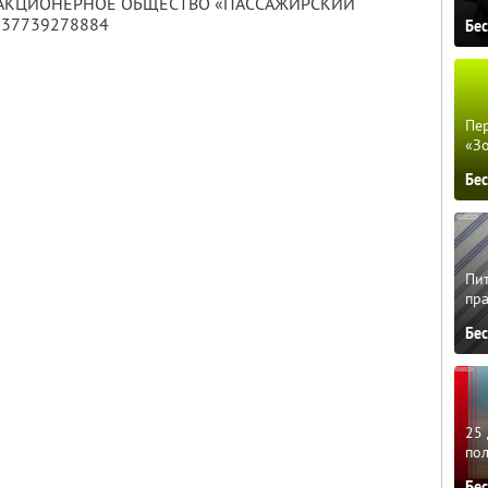
ТОЕ АКЦИОНЕРНОЕ ОБЩЕСТВО «ПАССАЖИРСКИЙ
1037739278884
Бе
Пер
«З
Бе
Пит
пра
Бе
25 
по
Бе