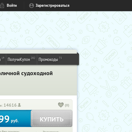
Войти
Зарегистрироваться
19
202
73
и
ПолучиКупон
Промокоды
толичной судоходной
14616
(0)
и:
99
КУПИТЬ
руб.
 без скидки: