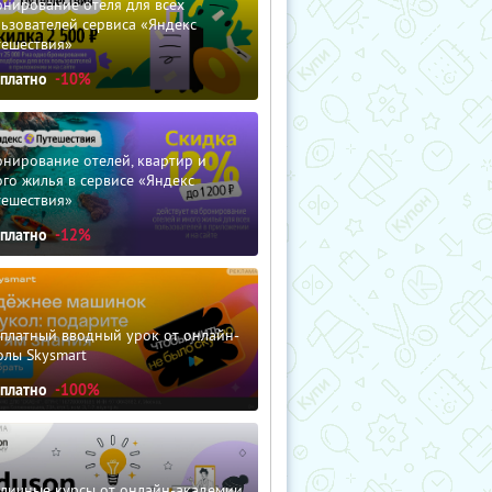
нирование отеля для всех
ьзователей сервиса «Яндекс
тешествия»
сплатно
-10%
нирование отелей, квартир и
го жилья в сервисе «Яндекс
тешествия»
сплатно
-12%
сплатный вводный урок от онлайн-
олы Skysmart
сплатно
-100%
зличные курсы от онлайн-академии