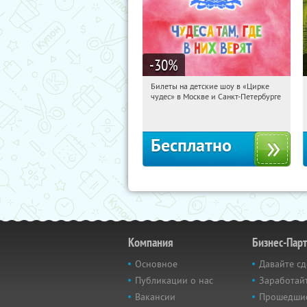
-30
%
Билеты на детские шоу в «Цирке
09:06:20
Получили:
3285
чудес» в Москве и Санкт-Петербурге
Бесплатно
Компания
Бизнес-Пар
Основное
Давайте сд
Публикации о нас
Заработайт
Вакансии
Прошедши