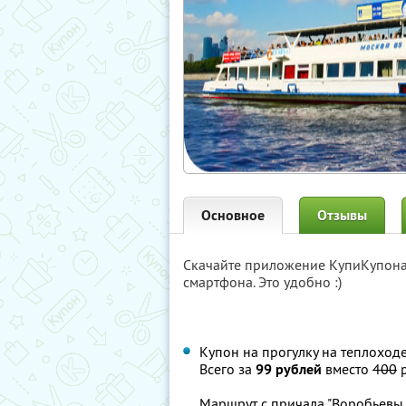
Основное
Отзывы
Скачайте приложение КупиКупон
смартфона. Это удобно :)
Купон на прогулку на теплоход
Всего за
99 рублей
вместо
400
р
Маршрут c причала "Воробьевы г