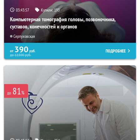
03:43:56
Купили:
193
Компьютерная томография головы, позвоночника,
суставов, конечностей и органов
Серпуховская
390
ПОДРОБНЕЕ
от
руб.
до
11500
руб.
81
%
до