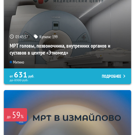
03:43:56
Купили:
199
МРТ головы, позвоночника, внутренних органов и
суставов в центре «Этиомед»
Митино
631
ПОДРОБНЕЕ
от
руб.
до
8900
руб.
59
%
до