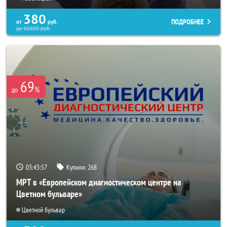
380
ПОДРОБНЕЕ
от
руб.
до
65600
руб.
69
%
до
03:43:56
Купили:
268
МРТ в «Европейском диагностическом центре на
Цветном бульваре»
Цветной бульвар