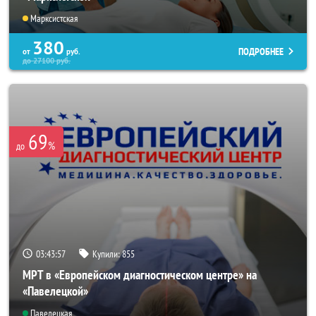
Марксистская
380
ПОДРОБНЕЕ
от
руб.
до
27100
руб.
69
%
до
03:43:56
Купили:
855
МРТ в «Европейском диагностическом центре» на
«Павелецкой»
Павелецкая