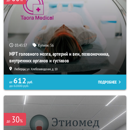
03:43:56
Купили:
56
МРТ головного мозга, артерий и вен, позвоночника,
внутренних органов и суставов
Люберцы, ул. Хлебозаводская, д. 10
612
ПОДРОБНЕЕ
от
руб.
до
62800
руб.
30
%
до