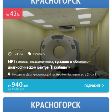
42
%
до
03:43:56
Купили:
5
МРТ головы, позвоночника, суставов в «Клинико-
диагностическом центре “Нахабино”»
Московская обл., г. Красногорск, раб. пос. Нахабино, Вокзальная ул., д. 25, стр. 3
940
ПОДРОБНЕЕ
от
руб.
до
15000
руб.