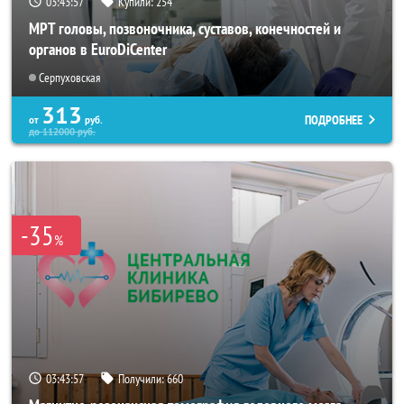
03:43:56
Купили:
254
МРТ головы, позвоночника, суставов, конечностей и
органов в EuroDiCenter
Серпуховская
313
ПОДРОБНЕЕ
от
руб.
до
112000
руб.
-35
%
03:43:56
Получили:
660