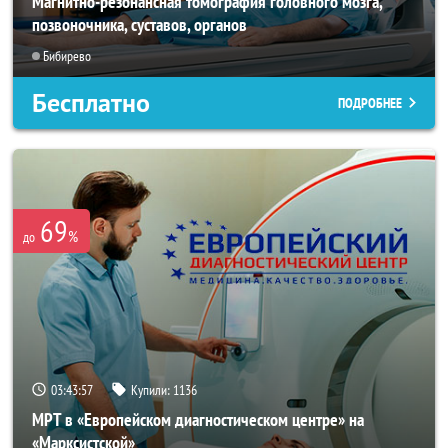
Магнитно-резонансная томография головного мозга,
позвоночника, суставов, органов
Бибирево
Бесплатно
ПОДРОБНЕЕ
69
%
до
03:43:56
Купили:
1136
МРТ в «Европейском диагностическом центре» на
«Марксистской»