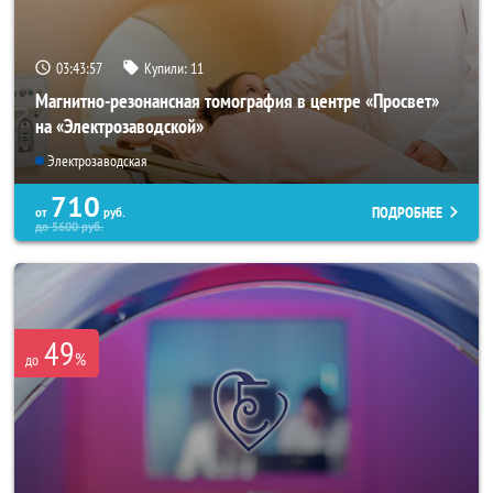
03:43:56
Купили:
11
Магнитно-резонансная томография в центре «Просвет»
на «Электрозаводской»
Электрозаводская
710
ПОДРОБНЕЕ
от
руб.
до
5600
руб.
49
%
до