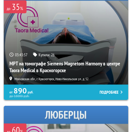
35
%
до
03:43:56
Купили:
26
МРТ на томографе Siemens Magnetom Harmony в центре
Taora Medical в Красногорске
Московская обл., г. Красногорск, Ново-Никольская ул., д. 52
890
ПОДРОБНЕЕ
от
руб.
до
18000
руб.
60
%
до