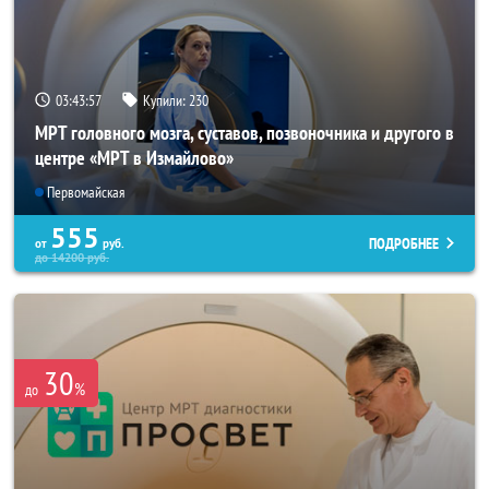
03:43:56
Купили:
230
МРТ головного мозга, суставов, позвоночника и другого в
центре «МРТ в Измайлово»
Первомайская
555
ПОДРОБНЕЕ
от
руб.
до
14200
руб.
30
%
до