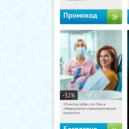
Промокод
-52
%
УЗ-чистка зубов с Air Flow в
01:36:59
Получили:
361
«Медицинском стоматологическом
Алтуфьево
институте»