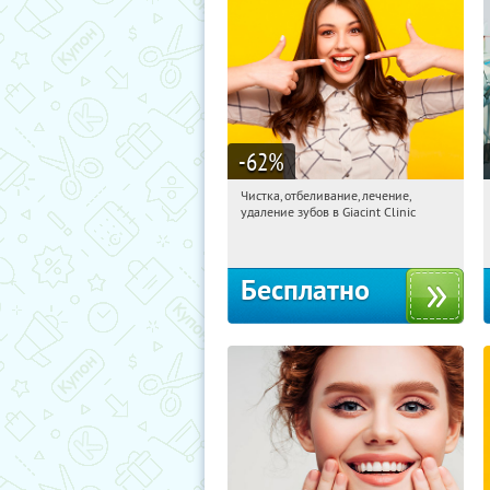
-62
%
Чистка, отбеливание, лечение,
01:36:59
Получили:
2
удаление зубов в Giacint Clinic
Сходненская
Бесплатно