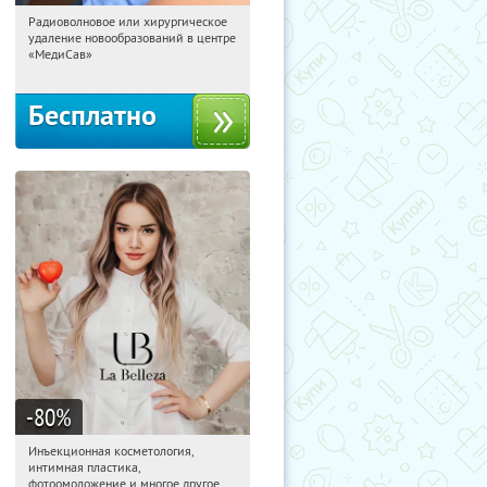
Радиоволновое или хирургическое
01:36:59
Получили:
260
удаление новообразований в центре
Коньково
«МедиСав»
Бесплатно
-80
%
Инъекционная косметология,
01:36:59
Получили:
717
интимная пластика,
Парк культуры
фотоомоложение и многое другое