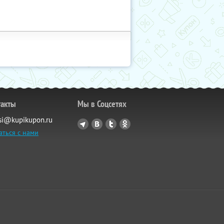
такты
Мы в Соцсетях
si@kupikupon.ru
аться с нами