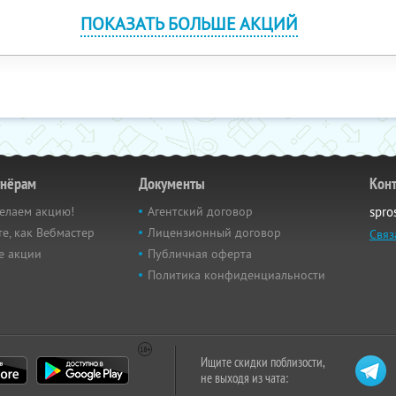
ПОКАЗАТЬ БОЛЬШЕ АКЦИЙ
тнёрам
Документы
Кон
елаем акцию!
Агентский договор
spro
е, как Вебмастер
Лицензионный договор
Связ
е акции
Публичная оферта
Политика конфиденциальности
Ищите скидки поблизости,
не выходя из чата: