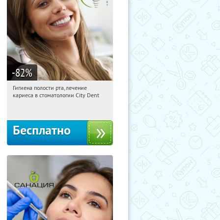
-82
%
Гигиена полости рта, лечение
01:36:59
Получили:
138
кариеса в стоматологии City Dent
Новые Черёмушки
Бесплатно