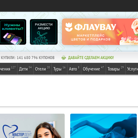
КУПИЛИ:
141 680 796
КУПОНОВ
ДАВАЙТЕ СДЕЛАЕМ АКЦИЮ!
127
54
20
16
8
47
29
ечения
Дети
Отели
Туры
Авто
Обучение
Товары
Услуг