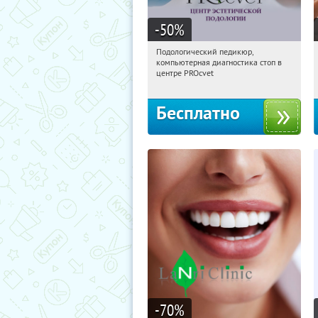
-50
%
Подологический педикюр,
01:36:59
Получили:
118
компьютерная диагностика стоп в
Кропоткинская
центре PROcvet
Бесплатно
-70
%