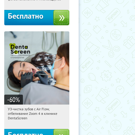
Бесплатно
-60
%
УЗ-чистка зубов с Air Flow,
01:36:59
Получили:
385
отбеливание Zoom 4 в клинике
ЦСКА
DentaScreen