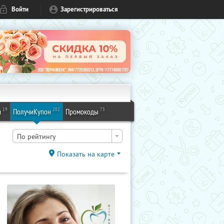
Войти
Зарегистрироваться
19
202
73
и
ПолучиКупон
Промокоды
По рейтингу
Показать на карте