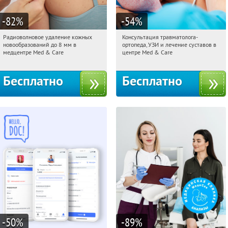
-82
%
-54
%
Радиоволновое удаление кожных
Консультация травматолога-
01:36:59
Получили:
26
01:36:59
Получили:
26
новообразований до 8 мм в
ортопеда, УЗИ и лечение суставов в
Тверская
Тверская
медцентре Med & Care
центре Med & Care
Бесплатно
Бесплатно
-50
%
-89
%