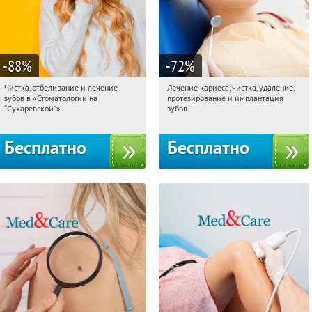
-88
%
-72
%
Чистка, отбеливание и лечение
Лечение кариеса, чистка, удаление,
01:36:59
Получили:
137
01:36:59
Получили:
284
зубов в «Стоматологии на
протезирование и имплантация
Сухаревская
Белорусская
“Сухаревской”»
зубов
Бесплатно
Бесплатно