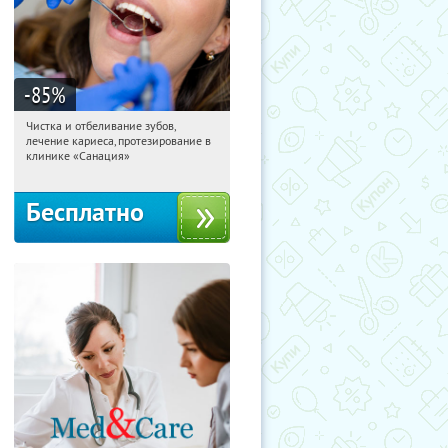
-85
%
Чистка и отбеливание зубов,
01:36:59
Получили:
137
лечение кариеса, протезирование в
Щукинская
клинике «Санация»
Бесплатно