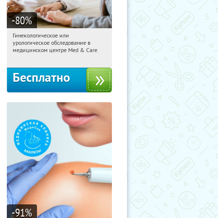
-80
%
Гинекологическое или
01:36:59
Получили:
63
урологическое обследование в
Тверская
медицинском центре Med & Care
Бесплатно
-91
%