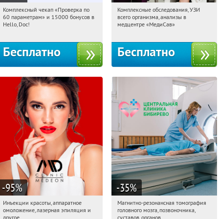
Комплексный чекап «Проверка по
Комплексные обследования, УЗИ
01:36:59
Получили:
137
01:36:59
Получили:
306
60 параметрам» и 15000 бонусов в
всего организма, анализы в
Коньково
г. Москва
Hello, Doc!
медцентре «МедиСав»
Бесплатно
Бесплатно
-95
%
-35
%
Инъекции красоты, аппаратное
Магнитно-резонансная томография
01:36:59
Получили:
1615
01:36:59
Получили:
660
омоложение, лазерная эпиляция и
головного мозга, позвоночника,
Таганская
Бибирево
другое
суставов, органов