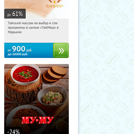
61
%
до
Тайский массаж на выбор и спа-
22:54:51
Купили:
36
программы в салоне «ТайМир» в
Марьино
Марьино
900
от
руб.
до
28000
руб.
-24
%