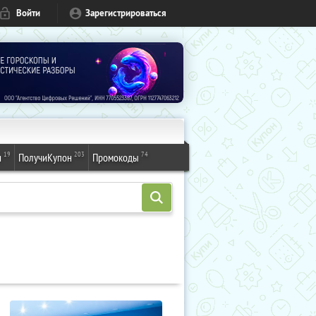
Войти
Зарегистрироваться
19
203
74
и
ПолучиКупон
Промокоды