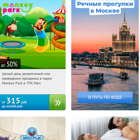
50
%
до
Целый день развлечений или
22:54:51
Купили:
285
проведение праздника в парке
Братиславская
Monkey Park в ТРК Mari
315
от
руб.
до
16500
руб.