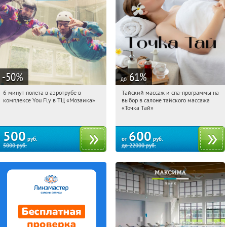
-50
%
61
%
до
6 минут полета в аэротрубе в
Тайский массаж и спа-программы на
22:54:51
Купили:
357
22:54:51
Купили:
23
комплексе You Fly в ТЦ «Мозаика»
выбор в салоне тайского массажа
Дубровка
Чертановская
«Точка Тай»
500
600
руб.
от
руб.
5000
руб.
до
22000
руб.