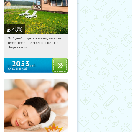
48
%
до
От 3 дней отдыха в мини-домах на
22:54:51
Купили:
116
территории отеля «Компонент» в
Московская обл., Солнечногорский р-
Подмосковье
н, д. Колтышево, 1
2053
от
руб.
до
67400
руб.