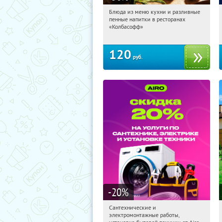
Блюда из меню кухни и разливные
22:54:51
Купили:
2366
пенные напитки в ресторанах
Октябрьское поле
Митино
«Колбасофф»
120
руб.
-20
%
Сантехнические и
22:54:51
Получили:
10
электромонтажные работы,
г. Москва