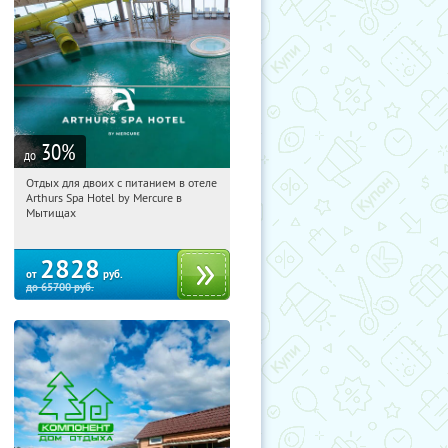
30
%
до
Отдых для двоих с питанием в отеле
22:54:51
Купи первым!
Arthurs Spa Hotel by Mercure в
Московская обл., г. Мытищи, д.
Мытищах
Ларево, ул. Хвойная, стр. 26
2828
от
руб.
до
65700
руб.