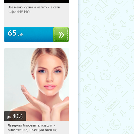
Все меню кухни и напитки в сети
22:54:51
Купили:
305
кафе «МУ-МУ»
65
руб.
80
%
до
Лазерная биоревитализация и
22:54:51
Купили:
15
омоложение, инъекции Botulax,
Щукинская