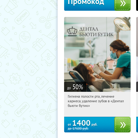
Промокод
50
%
до
Гигиена полости рта, лечение
22:54:51
Купи первым!
кариеса, удаление зубов в «Дентал
Третьяковская
бьюти бутик»
1400
от
руб.
до
17600
руб.