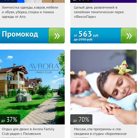
Химчистка одежды, ковров, мебели
Целый день развлечений в
22:54:51
Получили:
556
22:54:51
Купили:
256
и обуви, уборка, стирка и глажка
семейном тематическом парке
Лубянка
Москва, улица Золоторожский Вал,
одежды от Airo
«ФиксиПарк»
32с2
Промокод
563
от
руб.
до
2990
руб.
37
%
70
%
до
до
Отдых для двоих в Avrora Family
Массаж, спа-программы и спа-
22:54:51
Купили:
10
22:54:51
Купили:
11
Club рядом с Пяловским
свидания в студии «Королевское
Третьяковская
Московская обл., Мытищинский р-н,