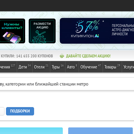
КУПИЛИ:
141 655 200
КУПОНОВ
ДАВАЙТЕ СДЕЛАЕМ АКЦИЮ!
127
54
21
16
8
47
29
ечения
Дети
Отели
Туры
Авто
Обучение
Товары
Услуг
ПОДБОРКИ