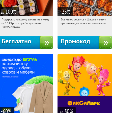
100
%
-25
%
до
Подарок к каждому заказу на сумму
Все меню сервиса «Шашлык везу»
22:54:51
Получили:
197
22:54:51
Получили:
149
от 1519р. от службы доставки
при заказе доставки и самовывозе
Медведково
г. Москва
PizzaSushiWok
Бесплатно
Промокод
-60
%
30
%
до