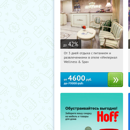
42
%
до
От 3 дней отдыха с питанием и
22:54:51
Купили:
114
развлечениями в отеле «Империал
Калужская обл., г. Обнинск, Киевское
Wellness & Spa»
ш., д. 11А
4600
от
руб.
до
79000
руб.