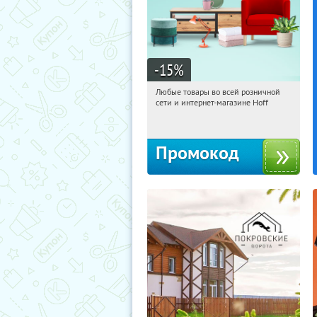
-15
%
Любые товары во всей розничной
22:54:51
Получили:
83
сети и интернет-магазине Hoff
Москва, 1-й Волоколамский проезд,
10с1
Промокод