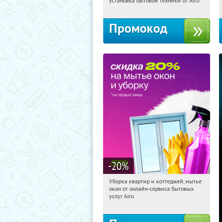
установка бытовой техники от Airo
Промокод
-20
%
Уборка квартир и коттеджей, мытье
22:54:51
Получили:
256
окон от онлайн-сервиса бытовых
Москва, улица Золоторожский Вал,
услуг Airo
32с2