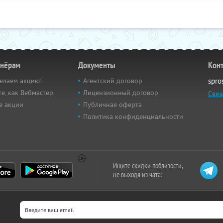
тнёрам
Документы
Кон
елаем акцию!
Агентский договор
spro
е, как Вебмастер
Лицензионный договор
Связ
е акции
Публичная оферта
Политика конфиденциальности
Ищите скидки поблизости,
не выходя из чата: