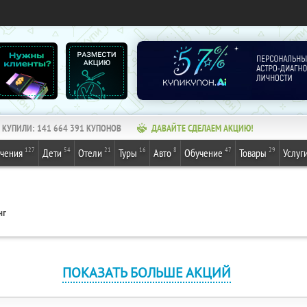
КУПИЛИ:
141 664 391
КУПОНОВ
ДАВАЙТЕ СДЕЛАЕМ АКЦИЮ!
127
54
21
16
8
47
29
ечения
Дети
Отели
Туры
Авто
Обучение
Товары
Услуг
нг
ПОКАЗАТЬ БОЛЬШЕ АКЦИЙ