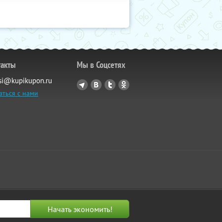
такты
Мы в Соцсетях
si@kupikupon.ru
аться с нами