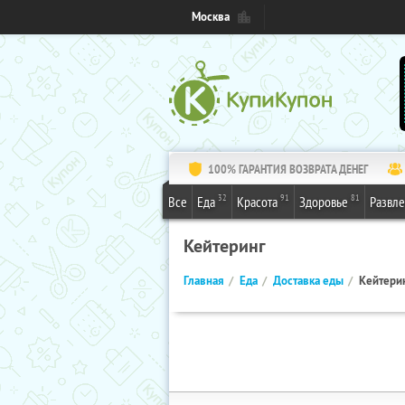
Москва
100% ГАРАНТИЯ ВОЗВРАТА ДЕНЕГ
32
91
81
Все
Еда
Красота
Здоровье
Развл
Кейтеринг
Главная
Еда
Доставка еды
Кейтери