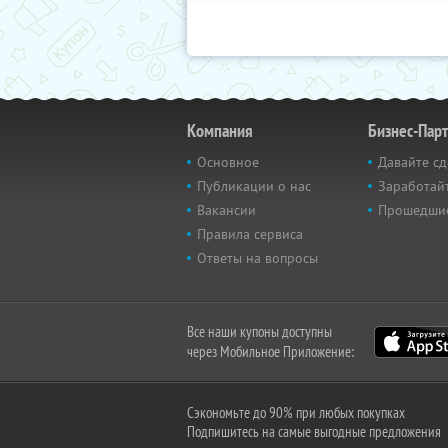
Компания
Бизнес-Пар
Основное
Давайте сд
Публикации о нас
Заработайт
Вакансии
Прошедши
Правила сервиса
Ответы на вопросы
Все наши купоны доступны
через Мобильное Приложение:
Сэкономьте до 90% при любых покупках
Подпишитесь на самые выгодные предложения