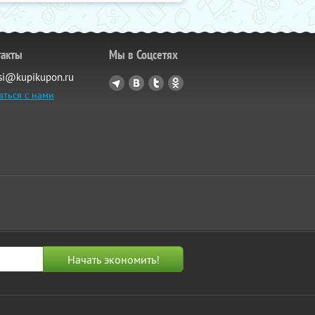
такты
Мы в Соцсетях
si@kupikupon.ru
аться с нами