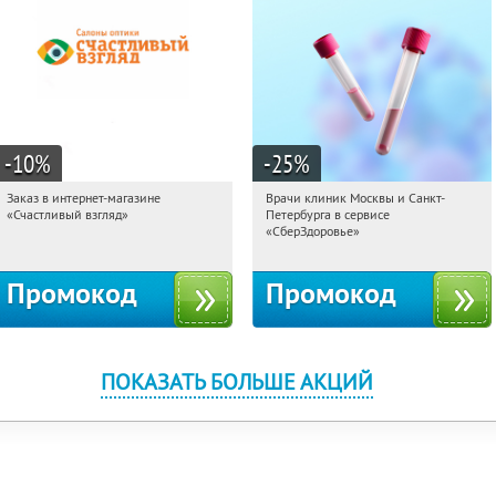
-10
%
-25
%
Заказ в интернет-магазине
Врачи клиник Москвы и Санкт-
21:36:08
Получи первым!
21:36:08
Получили:
7
«Счастливый взгляд»
Петербурга в сервисе
Россия
г. Москва
«СберЗдоровье»
Промокод
Промокод
ПОКАЗАТЬ БОЛЬШЕ АКЦИЙ