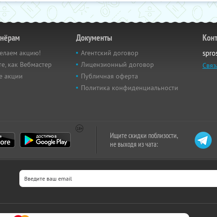
тнёрам
Документы
Кон
елаем акцию!
Агентский договор
spro
е, как Вебмастер
Лицензионный договор
Связ
е акции
Публичная оферта
Политика конфиденциальности
Ищите скидки поблизости,
не выходя из чата: