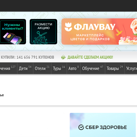
КУПИЛИ:
141 656 791
КУПОНОВ
ДАВАЙТЕ СДЕЛАЕМ АКЦИЮ!
127
54
21
16
8
47
29
ечения
Дети
Отели
Туры
Авто
Обучение
Товары
Услуг
вье