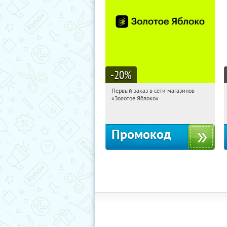
-20
%
Первый заказ в сети магазинов
21:36:08
Получи первым!
«Золотое Яблоко»
Россия
Промокод