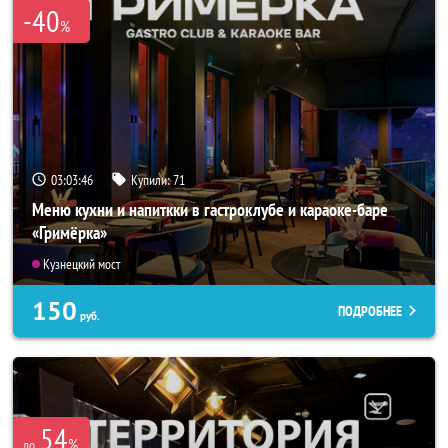
-40
%
03:03:42
Купили:
71
Меню кухни и напиткки в гастроклубе и караоке-баре
«Гримёрка»
Кузнецкий мост
150
ПОДРОБНЕЕ
руб.
54
%
до