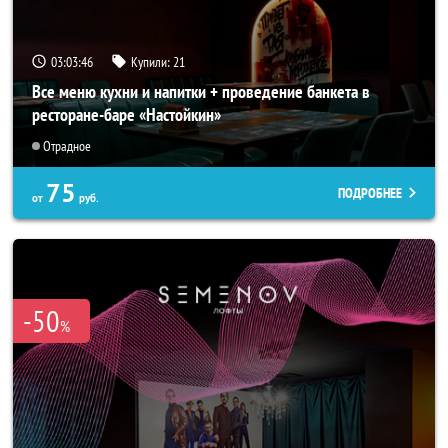
03:03:42
Купили:
21
Все меню кухни и напитки + проведение банкета в
ресторане-баре «Настойкин»
Отрадное
75
ПОДРОБНЕЕ
от
руб.
-50
%