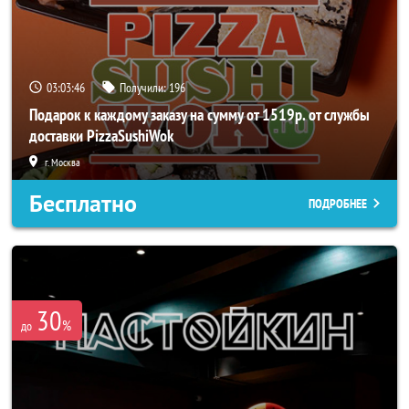
03:03:42
Получили:
196
Подарок к каждому заказу на сумму от 1519р. от службы
доставки PizzaSushiWok
г. Москва
Бесплатно
ПОДРОБНЕЕ
30
%
до