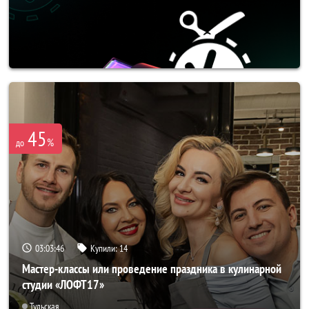
45
%
до
03:03:42
Купили:
14
Мастер-классы или проведение праздника в кулинарной
студии «ЛОФТ17»
Тульская