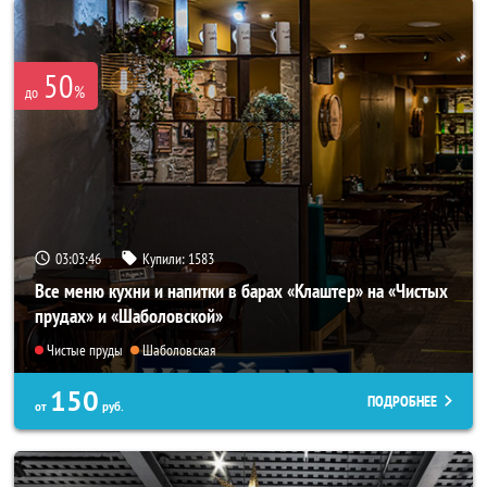
50
%
до
03:03:42
Купили:
1583
Все меню кухни и напитки в барах «Клаштер» на «Чистых
прудах» и «Шаболовской»
Чистые пруды
Шаболовская
150
ПОДРОБНЕЕ
от
руб.