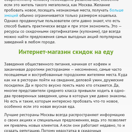
если это житель такого мегаполиса, как Москва. Желание
пробовать новое, посещать незнакомые места, получать
больше
эмоций
обычно ограничивается только размером кошелька.
Однако продвинутые пользователи сети давно знают, что есть
способ бывать практически везде и при этом экономить. Это —
ресурсы со скидочными сертификатами (купонами), где всегда
можно найти предложения самых выгодных акций популярных
заведений в любом городе.
Интернет-магазин скидок на еду
Заведения общественного питания, начиная от кофеен и
заканчивая дорогими ресторанами — несомненно, самые часто
посещаемые и востребованные городскими жителями места. Куда
как ни в ресторан пойти на свидание, деловой ужин, дружеские
посиделки. Да и просто вкусно поесть мало кто откажется. Да,
многие представители среднего класса привыкли ходить в одно-
два проверенных заведения, цены в которых уже давно знакомы.
Но есть и такие, которым интересно пробовать что-то новое,
особенно если это новая вкусная еда.
Лучшие рестораны Москвы всегда распространяют информацию
о своих акциях и специальных предложениях, ведь это позволяет
им привлечь новых клиентов. А если они работают недавно, то и
создать репутацию. Потому недостатка в скидочных