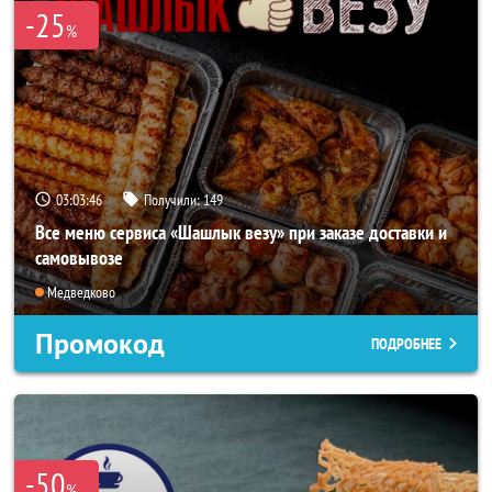
-25
%
03:03:42
Получили:
149
Все меню сервиса «Шашлык везу» при заказе доставки и
самовывозе
Медведково
Промокод
ПОДРОБНЕЕ
-50
%