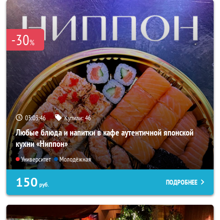
-30
%
03:03:42
Купили:
46
Любые блюда и напитки в кафе аутентичной японской
кухни «Ниппон»
Университет
Молодёжная
150
ПОДРОБНЕЕ
руб.