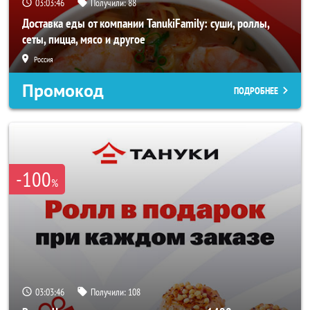
03:03:42
Получили:
88
Доставка еды от компании TanukiFamily: суши, роллы,
сеты, пицца, мясо и другое
Россия
Промокод
ПОДРОБНЕЕ
-100
%
03:03:42
Получили:
108