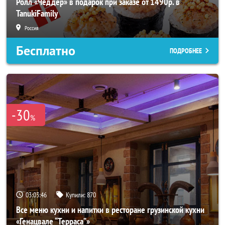
Ролл «Чеддер» в подарок при заказе от 1490р. в
TanukiFamily
Россия
Бесплатно
ПОДРОБНЕЕ
-30
%
03:03:42
Купили:
870
Все меню кухни и напитки в ресторане грузинской кухни
«Генацвале “Терраса”»