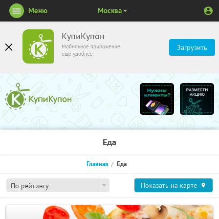
Меню
Москва
КупиКупон
Мобильное приложение
Загрузить
ещё удобнее
Еда
Главная
Еда
Показать на карте
По рейтингу