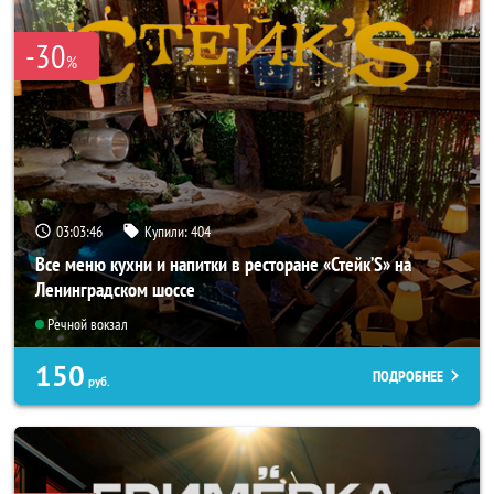
-30
%
03:03:42
Купили:
404
Все меню кухни и напитки в ресторане «Стейк’S» на
Ленинградском шоссе
Речной вокзал
150
ПОДРОБНЕЕ
руб.