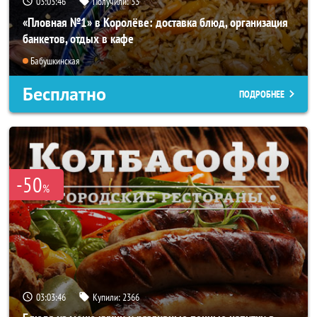
03:03:42
Получили:
33
«Пловная №1» в Королёве: доставка блюд, организация
банкетов, отдых в кафе
Бабушкинская
Бесплатно
ПОДРОБНЕЕ
-50
%
03:03:42
Купили:
2366