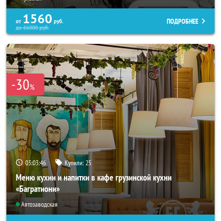
1560
ПОДРОБНЕЕ
от
руб.
до
66000
руб.
-30
%
03:03:42
Купили:
25
Меню кухни и напитки в кафе грузинской кухни
«Багратиони»
Автозаводская