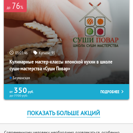
76
%
до
03:03:42
Купили:
91
Кулинарные мастер-классы японской кухни в школе
суши-мастерства «Суши Повар»
Бауманская
350
ПОДРОБНЕЕ
от
руб.
до
7700
руб.
ПОКАЗАТЬ БОЛЬШЕ АКЦИЙ
Современному человеку необходимо развлекаться, особенно