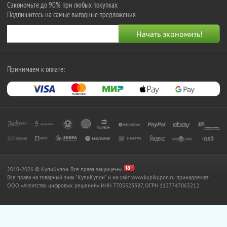
Сэкономьте до 90% при любых покупках
Подпишитесь на самые выгодные предложения
Принимаем к оплате:
2010-2026 © КупиКупон. Все права защищены.
Все права на товарный знак "КупиКупон" и на сайт www.kupikupon.ru принадлежат
OOO «Агентство цифровых решений» ИНН 7705523387, ОГРН 1127747063212