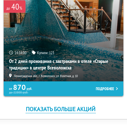
40
%
до
14:34:00
Купили:
123
От 2 дней проживания с завтраками в отеле «Старые
традиции» в центре Всеволожска
Ленинградская обл., г. Всеволожск, ул. Взлетная, д. 10
870
ПОДРОБНЕЕ
от
руб.
до
22800
руб.
ПОКАЗАТЬ БОЛЬШЕ АКЦИЙ