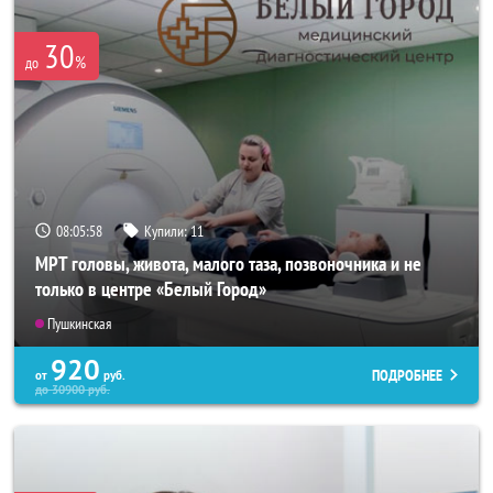
30
%
до
08:05:55
Купили:
11
МРТ головы, живота, малого таза, позвоночника и не
только в центре «Белый Город»
Пушкинская
920
ПОДРОБНЕЕ
от
руб.
до
30900
руб.