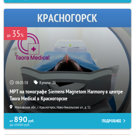
35
%
до
08:05:55
Купили:
26
МРТ на томографе Siemens Magnetom Harmony в центре
Taora Medical в Красногорске
Московская обл., г. Красногорск, Ново-Никольская ул., д. 52
890
ПОДРОБНЕЕ
от
руб.
до
18000
руб.