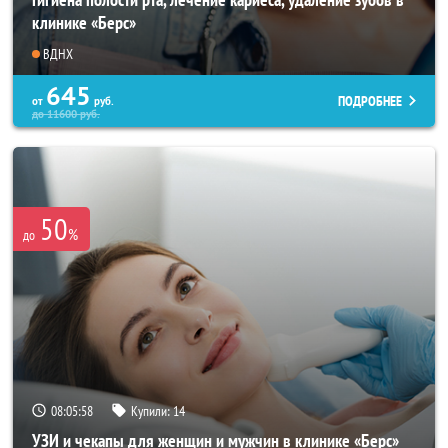
клинике «Берс»
ВДНХ
645
ПОДРОБНЕЕ
от
руб.
до
11600
руб.
50
%
до
08:05:55
Купили:
14
УЗИ и чекапы для женщин и мужчин в клинике «Берс»