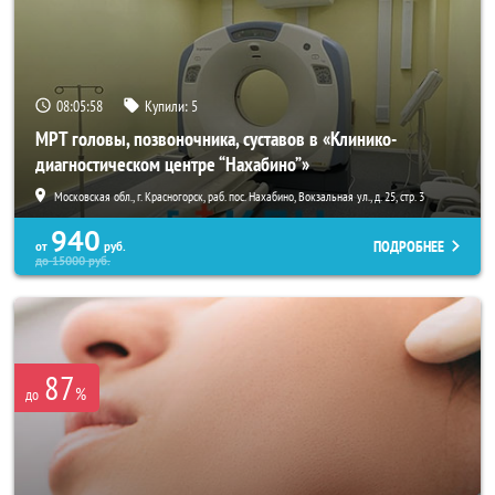
08:05:55
Купили:
5
МРТ головы, позвоночника, суставов в «Клинико-
диагностическом центре “Нахабино”»
Московская обл., г. Красногорск, раб. пос. Нахабино, Вокзальная ул., д. 25, стр. 3
940
ПОДРОБНЕЕ
от
руб.
до
15000
руб.
87
%
до