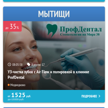
35
%
до
08:05:55
Купили:
17
УЗ-чистка зубов с Air Flow и полировкой в клинике
ProfDental
Медведково
1525
ПОДРОБНЕЕ
от
руб.
до
15000
руб.