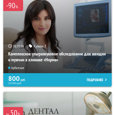
-90
%
08:05:55
Купили:
3
Комплексное ультразвуковое обследование для женщин
и мужчин в клинике «Норма»
Арбатская
800
ПОДРОБНЕЕ
руб.
27200
руб.
50
%
до