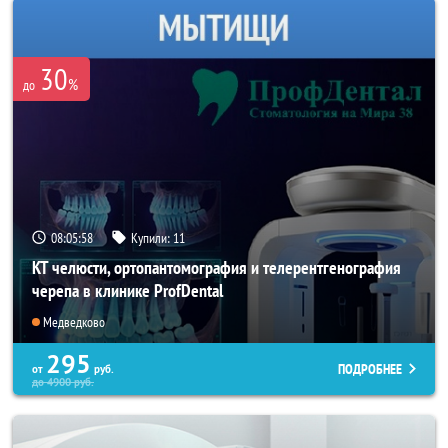
30
%
до
08:05:55
Купили:
11
КТ челюсти, ортопантомография и телерентгенография
черепа в клинике ProfDental
Медведково
295
ПОДРОБНЕЕ
от
руб.
до
4900
руб.