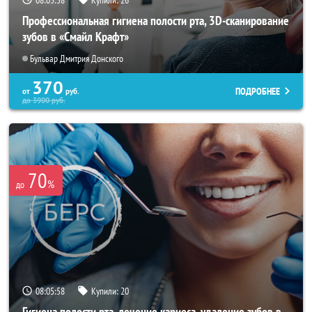
Профессиональная гигиена полости рта, 3D-сканирование
зубов в «Смайл Крафт»
Бульвар Дмитрия Донского
370
ПОДРОБНЕЕ
от
руб.
до
3900
руб.
70
%
до
08:05:55
Купили:
20
Гигиена полости рта, лечение кариеса, удаление зубов в