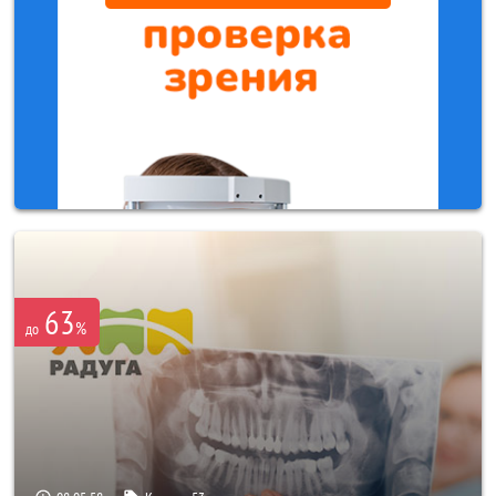
63
%
до