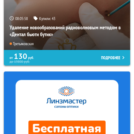
08:05:55
Купили:
43
Удаление новообразований радиоволновым методом в
«Дентал бьюти бутик»
Третьяковская
130
ПОДРОБНЕЕ
от
руб.
до
19800
руб.