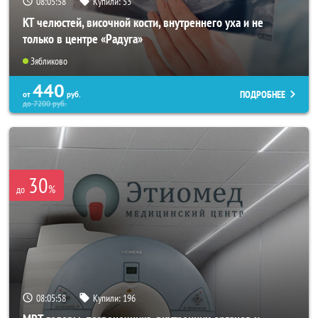
08:05:55
Купили:
53
КТ челюстей, височной кости, внутреннего уха и не
только в центре «Радуга»
Зябликово
440
ПОДРОБНЕЕ
от
руб.
до
7200
руб.
30
%
до
08:05:55
Купили:
196