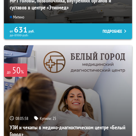
МРТ головы, позвоночника, внутренних органов и
суставов в центре «Этиомед»
Митино
631
ПОДРОБНЕЕ
от
руб.
до
8900
руб.
50
%
до
08:05:55
Купили:
25
УЗИ и чекапы в медико-диагностическом центре «Белый
Город»