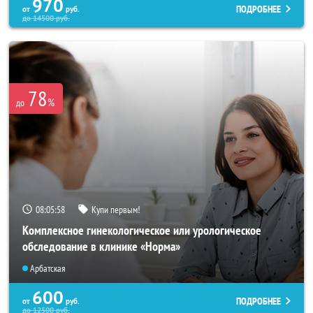
970
ПОДРОБНЕЕ
от
руб.
до
14500
руб.
78
%
до
08:05:55
Купи первым!
Комплексное гинекологическое или урологическое
обследование в клинике «Норма»
Арбатская
600
ПОДРОБНЕЕ
от
руб.
до
12500
руб.