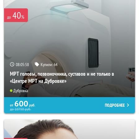
40
%
до
08:05:55
Купили:
64
МРТ головы, позвоночника, суставов и не только в
«Центре МРТ на Дубровке»
Дубровка
600
ПОДРОБНЕЕ
от
руб.
до
10750
руб.