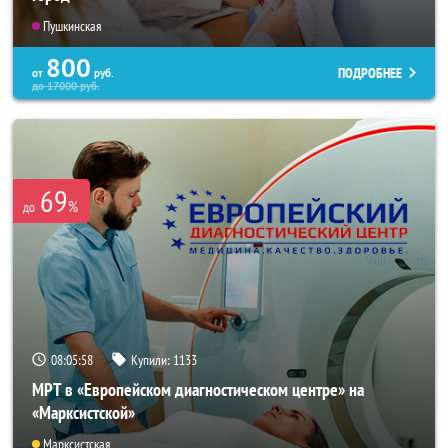
Пушкинская
800
ПОДРОБНЕЕ
от
руб.
до
17000
руб.
69
%
до
08:05:55
Купили:
1133
МРТ в «Европейском диагностическом центре» на
«Марксистской»
Марксистская