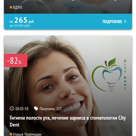
ВДНХ
265
ПОДРОБНЕЕ
от
руб.
до
11300
руб.
-82
%
08:05:55
Получили:
137
Гигиена полости рта, лечение кариеса в стоматологии City
Dent
Новые Черёмушки