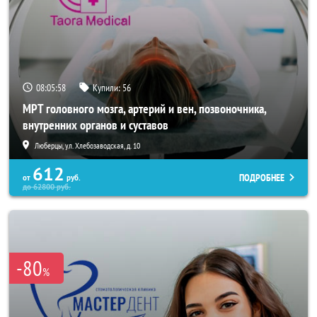
08:05:55
Купили:
56
МРТ головного мозга, артерий и вен, позвоночника,
внутренних органов и суставов
Люберцы, ул. Хлебозаводская, д. 10
612
ПОДРОБНЕЕ
от
руб.
до
62800
руб.
-80
%