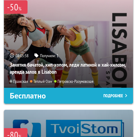
-50
%
08:05:55
Получили:
1
Занятия бачатой, хип-хопом, леди латиной и хай-хилсом,
аренда залов в Lisabon
Пражская
Тёплый Стан
Петровско-Разумовская
Бесплатно
ПОДРОБНЕЕ
-80
%