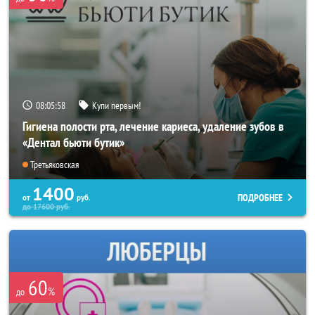
08:05:55
Купи первым!
Гигиена полости рта, лечение кариеса, удаление зубов в
«Дентал бьюти бутик»
Третьяковская
1400
ПОДРОБНЕЕ
от
руб.
до
17600
руб.
60
%
до