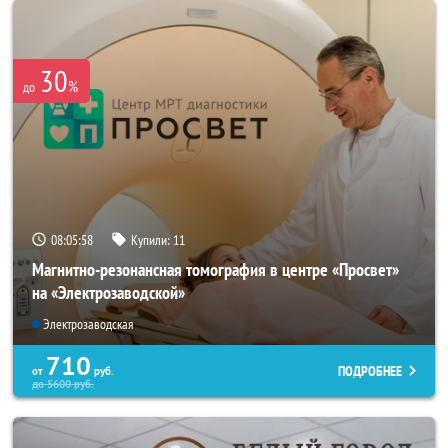
30
%
до
08:05:55
Купили:
11
Магнитно-резонансная томография в центре «Просвет»
на «Электрозаводской»
Электрозаводская
710
ПОДРОБНЕЕ
от
руб.
до
5600
руб.