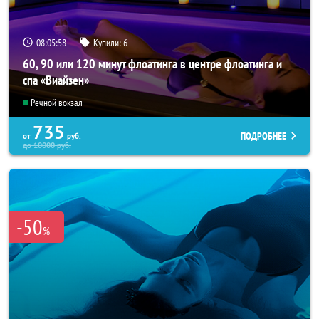
08:05:55
Купили:
6
60, 90 или 120 минут флоатинга в центре флоатинга и
спа «Виайзен»
Речной вокзал
735
ПОДРОБНЕЕ
от
руб.
до
10000
руб.
-50
%