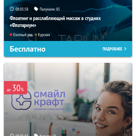
08:05:55
Получили:
85
Флоатинг и расслабляющий массаж в студиях
«Флотариум»
Охотный ряд
Курская
Бесплатно
ПОДРОБНЕЕ
30
%
до
08:05:55
Купили:
26