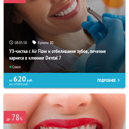
08:05:55
Купили:
80
УЗ-чистка с Air Flow и отбеливание зубов, лечение
кариеса в клинике Dental 7
Сокол
620
ПОДРОБНЕЕ
от
руб.
до
17900
руб.
78
%
до