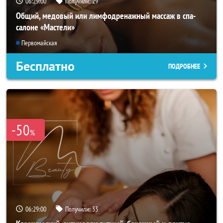
06:28:57
Получили:
29
Общий, медовый или лимфодренажный массаж в спа-
салоне «Мастели»
Первомайская
Бесплатно
ПОДРОБНЕЕ
-50
%
06:28:57
Получили:
33