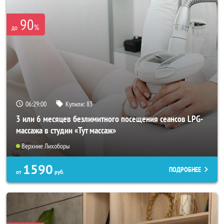
90
%
до
06:28:57
Купили:
83
3 или 6 месяцев безлимитного посещения сеансов LPG-
массажа в студии «Тут массаж»
Верхние Лихоборы
1590
ПОДРОБНЕЕ
от
руб.