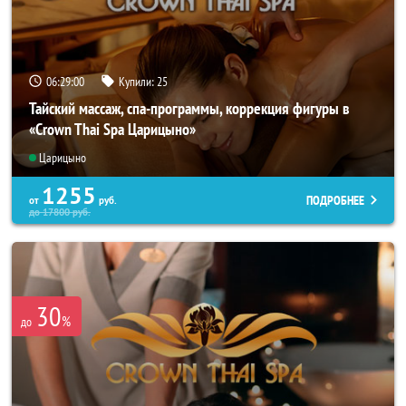
06:28:57
Купили:
25
Тайский массаж, спа-программы, коррекция фигуры в
«Crown Thai Spa Царицыно»
Царицыно
1255
ПОДРОБНЕЕ
от
руб.
до
17800
руб.
30
%
до