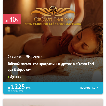
40
%
до
06:28:57
Купили:
5
Тайский массаж, спа-программы и другое в «Crown Thai
Spa Дубровка»
Дубровка
1225
ПОДРОБНЕЕ
от
руб.
до
17800
руб.