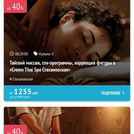
40
%
до
06:28:57
Купили:
6
Тайский массаж, спа-программы, коррекция фигуры в
«Crown Thai Spa Стахановская»
Стахановская
1255
ПОДРОБНЕЕ
от
руб.
до
17800
руб.
40
%
до