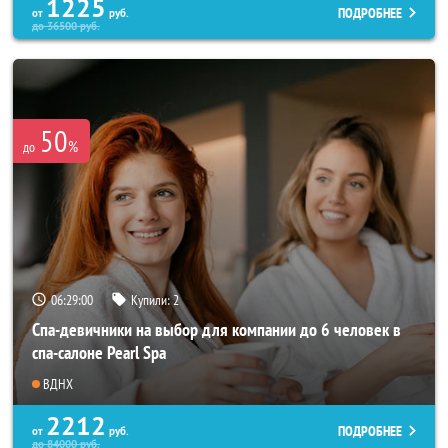
1225
ПОДРОБНЕЕ
от
руб.
до
36500
руб.
50
%
до
06:28:57
Купили:
2
Спа-девичники на выбор для компании до 6 человек в
спа-салоне Pearl Spa
ВДНХ
2212
ПОДРОБНЕЕ
от
руб.
до
84000
руб.