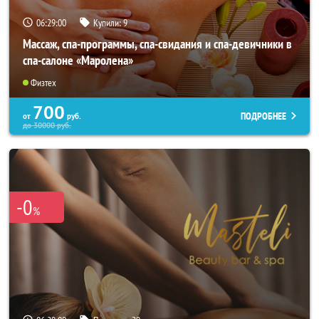
06:28:57
Купили:
9
Массаж, спа-программы, спа-свидания и спа-девичники в
спа-салоне «Маролена»
Физтех
700
ПОДРОБНЕЕ
от
руб.
до
30000
руб.
-0
%