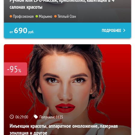
салонах красоты
Профсоюзная
Марьино
Тёплый Стан
690
ПОДРОБНЕЕ
от
руб.
-95
%
06:28:57
Получили:
1615
Инъекции красоты, аппаратное омоложение, лазерная
эпиляция и другое