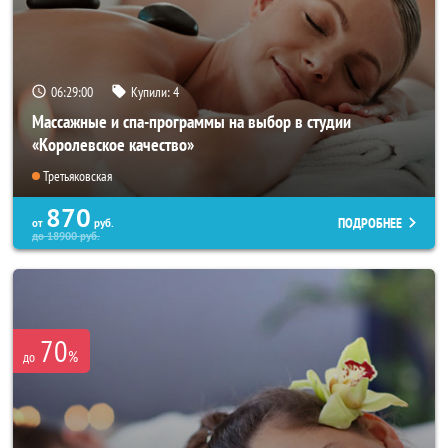
06:28:57
Купили:
4
Массажные и спа-программы на выбор в студии
«Королевское качество»
Третьяковская
870
ПОДРОБНЕЕ
от
руб.
до
18900
руб.
70
%
до