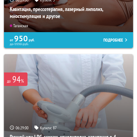
Кавитация, прессотерапия, лазерный липолиз,
миостимуляция и другое
Таганская
950
ПОДРОБНЕЕ
от
руб.
до
9990
руб.
94
%
до
06:28:57
Купили:
87
Ручной или LPG-массаж, криолиполиз, кавитация в 4