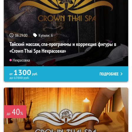
06:28:57
Купили:
6
Тайский массаж, спа-программы и коррекция фигуры в
«Crown Thai Spa Некрасовка»
Некрасовка
1300
ПОДРОБНЕЕ
от
руб.
до
17800
руб.
40
%
до