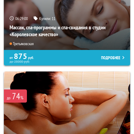
06:28:57
Купили:
11
Массаж, спа-программы и спа-свидания в студии
«Королевское качество»
Третьяковская
875
ПОДРОБНЕЕ
от
руб.
до
28000
руб.
74
%
до