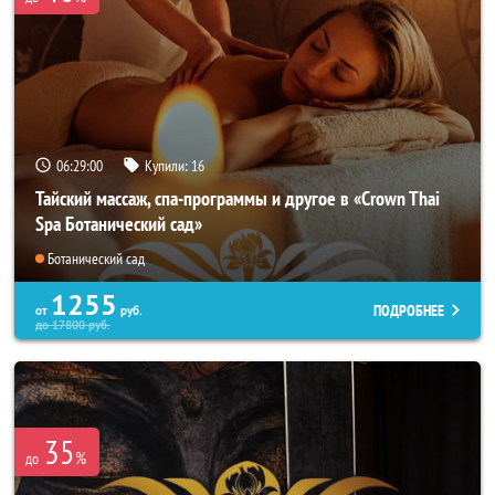
06:28:57
Купили:
16
Тайский массаж, спа-программы и другое в «Crown Thai
Spa Ботанический сад»
Ботанический сад
1255
ПОДРОБНЕЕ
от
руб.
до
17800
руб.
35
%
до