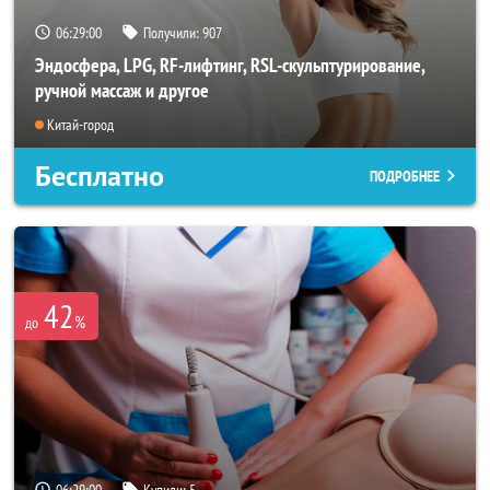
06:28:57
Получили:
907
Эндосфера, LPG, RF-лифтинг, RSL-скульптурирование,
ручной массаж и другое
Китай-город
Бесплатно
ПОДРОБНЕЕ
42
%
до
06:28:57
Купили:
5