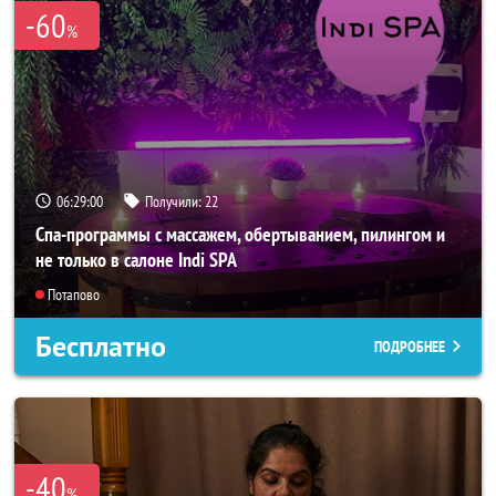
-60
%
06:28:57
Получили:
22
Спа-программы с массажем, обертыванием, пилингом и
не только в салоне Indi SPA
Потапово
Бесплатно
ПОДРОБНЕЕ
-40
%