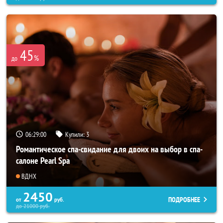
45
%
до
06:28:57
Купили:
3
Романтическое спа-свидание для двоих на выбор в спа-
салоне Pearl Spa
ВДНХ
2450
ПОДРОБНЕЕ
от
руб.
до
21000
руб.