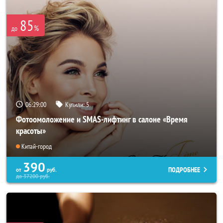
85
%
до
06:28:57
Купили:
5
Фотоомоложение и SMAS-лифтинг в салоне «Время
красоты»
Китай-город
390
ПОДРОБНЕЕ
от
руб.
до
37200
руб.