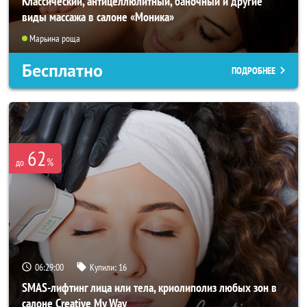
Классический, антицеллюлитный, баночный и другие
виды массажа в салоне «Моника»
Марьина роща
Бесплатно
ПОДРОБНЕЕ
62
%
до
06:28:57
Купили:
16
SMAS-лифтинг лица или тела, криолиполиз любых зон в
салоне Creative My Way