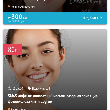
Ленинский проспект
300
ПОДРОБНЕЕ
от
руб.
до
36000
руб.
-80
%
06:28:57
Получили:
124
SMAS-лифтинг, аппаратный массаж, лазерная эпиляция,
фотоомоложение и другое
Китай-город