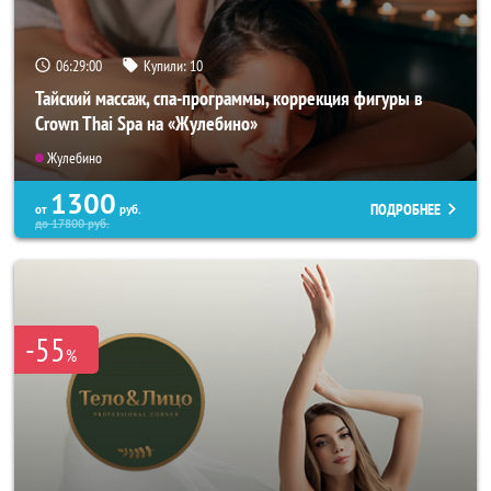
06:28:57
Купили:
10
Тайский массаж, спа-программы, коррекция фигуры в
Crown Thai Spa на «Жулебино»
Жулебино
1300
ПОДРОБНЕЕ
от
руб.
до
17800
руб.
-55
%