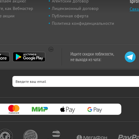
елаем акцию!
Агентский договор
spro
е, как Вебмастер
Лицензионный договор
Связ
е акции
Публичная оферта
Политика конфиденциальности
Ищите скидки поблизости,
не выходя из чата: