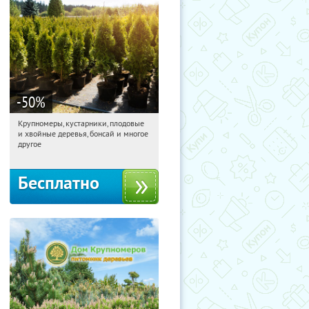
-50
%
Крупномеры, кустарники, плодовые
11:38:29
Получили:
28
и хвойные деревья, бонсай и многое
Москва, Рябиновая улица, 17
другое
Бесплатно