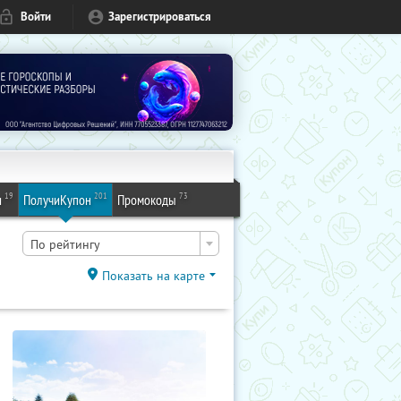
Войти
Зарегистрироваться
19
201
73
и
ПолучиКупон
Промокоды
По рейтингу
Показать на карте