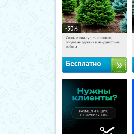
-50
%
Сосны и ели, туи, лиственные,
11:38:29
Получили:
31
плодовые деревья и ландшафтные
Московская обл., г. Химки,
работы
территориальное управление
Кутузовское
Бесплатно