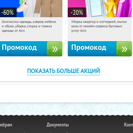
-60
%
-20
%
Химчистка одежды, ковров, мебели
Уборка квартир и коттеджей, мытье
11:38:29
Получили:
556
11:38:29
Получили:
255
и обуви, уборка, стирка и глажка
окон от онлайн-сервиса бытовых
Москва, улица Золоторожский Вал,
Москва, улица Золоторожский Вал,
одежды от Airo
услуг Airo
32с2
32с2
Промокод
Промокод
ПОКАЗАТЬ БОЛЬШЕ АКЦИЙ
тнёрам
Документы
Кон