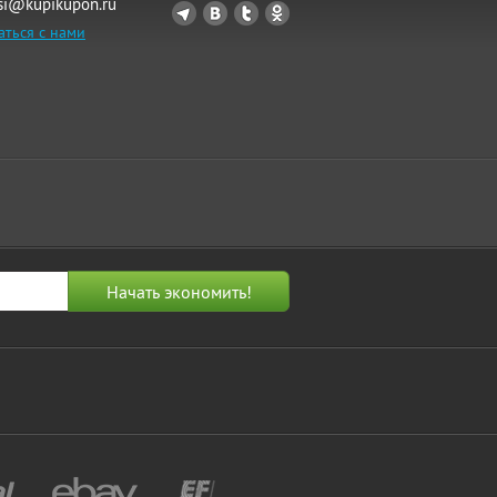
si@kupikupon.ru
аться с нами