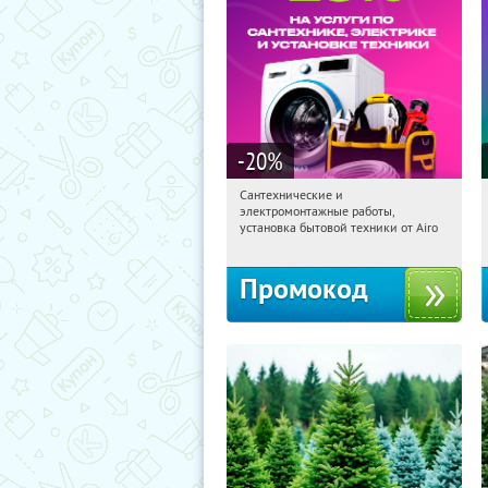
-20
%
Сантехнические и
11:38:29
Получили:
10
электромонтажные работы,
г. Москва
установка бытовой техники от Airo
Промокод