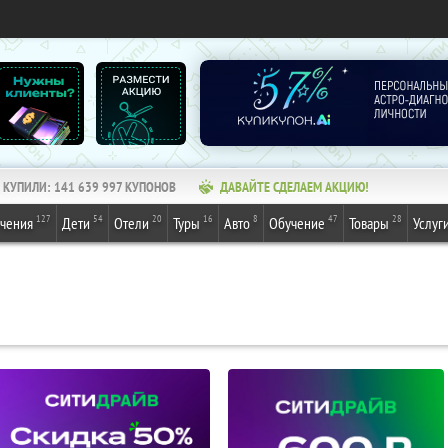
КУПИЛИ:
141 639 997
КУПОНОВ
ДАВАЙТЕ СДЕЛАЕМ АКЦИЮ!
127
54
20
16
8
47
28
ечения
Дети
Отели
Туры
Авто
Обучение
Товары
Услуг