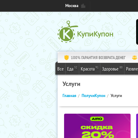
Москва
100% ГАРАНТИЯ ВОЗВРАТА ДЕНЕГ
32
91
80
Все
Еда
Красота
Здоровье
Развл
Услуги
Главная
ПолучиКупон
Услуги