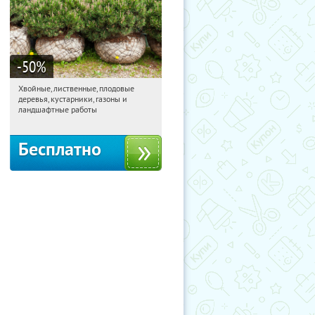
-50
%
Хвойные, лиственные, плодовые
11:38:29
Получили:
15
деревья, кустарники, газоны и
Павелецкая
Угрешская
ландшафтные работы
Бесплатно