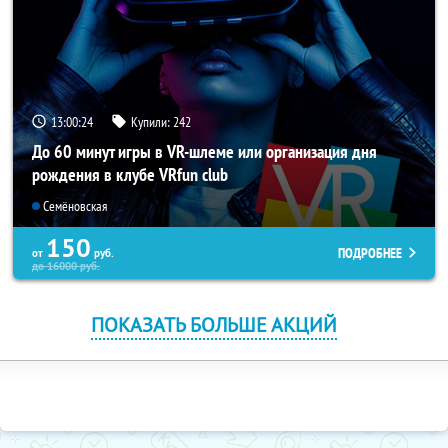
13:00:23
Купили:
242
До 60 минут игры в VR-шлеме или организация дня
рождения в клубе VRfun club
Семёновская
150
ПОДРОБНЕЕ
от
руб.
до
16000
руб.
ПОКАЗАТЬ БОЛЬШЕ АКЦИЙ