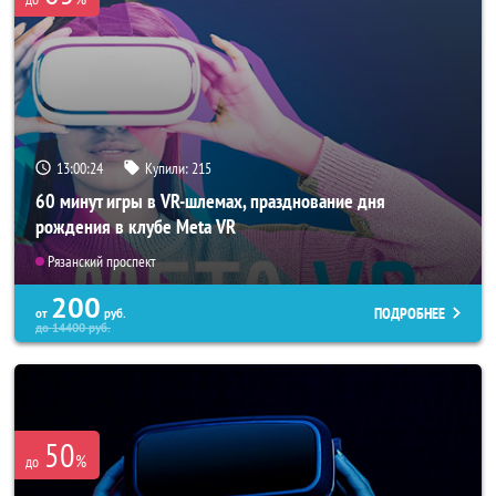
13:00:23
Купили:
215
60 минут игры в VR-шлемах, празднование дня
рождения в клубе Meta VR
Рязанский проспект
200
ПОДРОБНЕЕ
от
руб.
до
14400
руб.
50
%
до