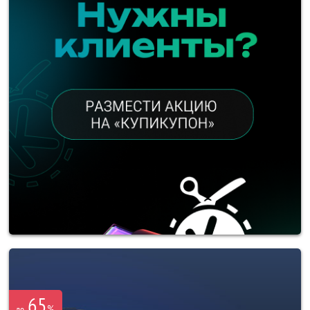
65
%
до