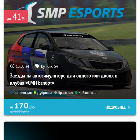
41
%
до
13:00:23
Купили:
54
Заезды на автосимуляторе для одного или двоих в
клубах «СМП Еспорт»
Смоленская
Дубровка
Пражская
Войковская
170
ПОДРОБНЕЕ
от
руб.
до
2200
руб.