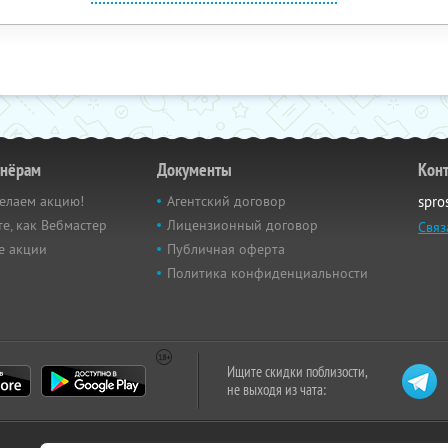
тнёрам
Документы
Кон
елаем акцию!
Агентский договор
spro
е, как Вебмастер
Лицензионный договор
Связ
е акции
Публичная оферта
Политика конфиденциальности
Ищите скидки поблизости,
не выходя из чата: