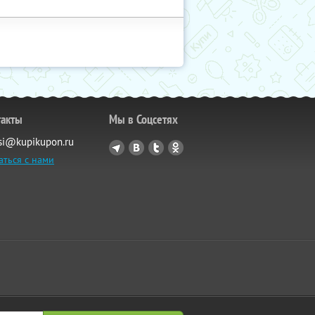
такты
Мы в Соцсетях
si@kupikupon.ru
аться с нами