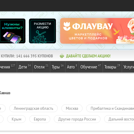
КУПИЛИ:
141 666 395
КУПОНОВ
ДАВАЙТЕ СДЕЛАЕМ АКЦИЮ!
127
54
21
16
8
47
29
ечения
Дети
Отели
Туры
Авто
Обучение
Товары
Услуг
Кавказ
е
Ленинградская область
Москва
Прибалтика и Скандинав
Крым
Европа
Другие города России
Дальний восто