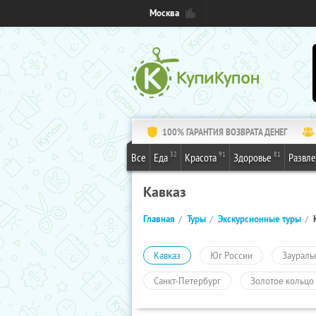
Москва
100% ГАРАНТИЯ ВОЗВРАТА ДЕНЕГ
32
91
81
Все
Еда
Красота
Здоровье
Развл
Кавказ
Главная
Туры
Экскурсионные туры
Кавказ
Юг России
Заураль
Санкт-Петербург
Золотое кольцо