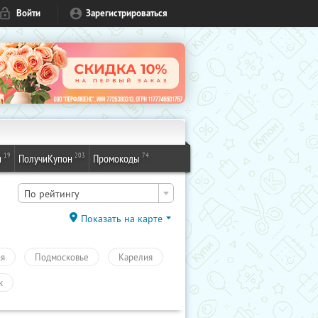
Войти
Зарегистрироваться
19
203
74
и
ПолучиКупон
Промокоды
По рейтингу
Показать на карте
ия
Подмосковье
Карелия
к