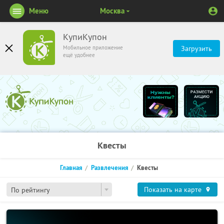
Меню
Москва
КупиКупон
Мобильное приложение
Загрузить
ещё удобнее
Квесты
Главная
Развлечения
Квесты
Показать на карте
По рейтингу