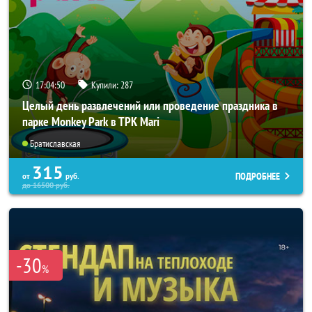
17:04:49
Купили:
287
Целый день развлечений или проведение праздника в
парке Monkey Park в ТРК Mari
Братиславская
315
ПОДРОБНЕЕ
от
руб.
до
16500
руб.
-30
%