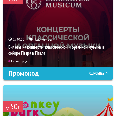
17:04:49
Получили:
217
Билеты на концерты классической и органной музыки в
соборе Петра и Павла
Китай-город
Промокод
ПОДРОБНЕЕ
50
%
до