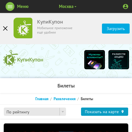
Меню
Москва
КупиКупон
Мобильное приложение
Загрузить
ещё удобнее
Билеты
Главная
Развлечения
Билеты
Показать на карте
По рейтингу