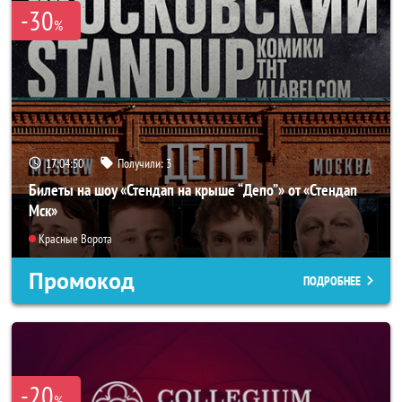
-30
%
17:04:49
Получили:
3
Билеты на шоу «Стендап на крыше “Депо”» от «Стендап
Мск»
Красные Ворота
Промокод
ПОДРОБНЕЕ
-20
%