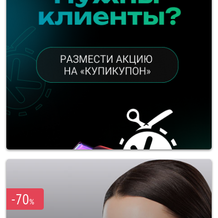
-70
%