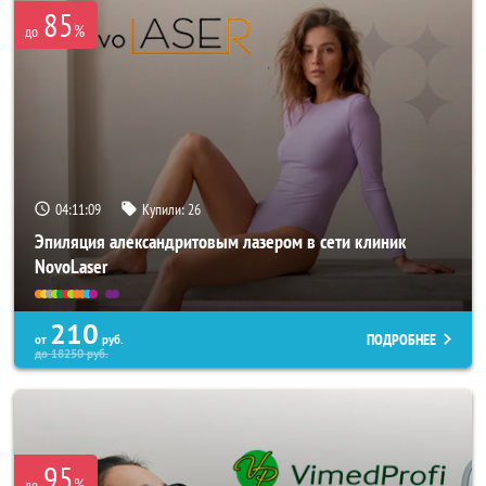
85
%
до
04:11:07
Купили:
26
Эпиляция александритовым лазером в сети клиник
NovoLaser
210
ПОДРОБНЕЕ
от
руб.
до
18250
руб.
95
%
до