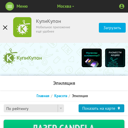
Меню
Москва
КупиКупон
Мобильное приложение
Загрузить
ещё удобнее
Эпиляция
Главная
Красота
Эпиляция
Показать на карте
По рейтингу