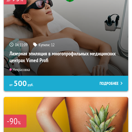
04:11:07
Купили:
12
Лазерная эпиляция в многопрофильных медицинских
центрах Vimed Profi
Некрасовка
500
ПОДРОБНЕЕ
от
руб.
-90
%