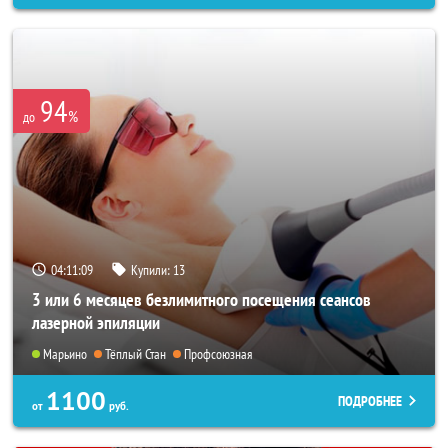
94
%
до
04:11:07
Купили:
13
3 или 6 месяцев безлимитного посещения сеансов
лазерной эпиляции
Марьино
Тёплый Стан
Профсоюзная
1100
ПОДРОБНЕЕ
от
руб.