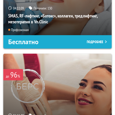
04:11:07
Получили:
130
SMAS, RF-лифтинг, «Ботокс», коллаген, тредлифтинг,
мезотерапия в Vn.Clinic
Профсоюзная
Бесплатно
ПОДРОБНЕЕ
96
%
до