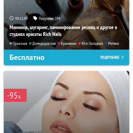
04:11:07
Получили:
194
Маникюр, шугаринг, ламинирование ресниц и другое в
студиях красоты Rich Nails
Пражская
Домодедовская
Кузьминки
Юго-Западная
Митино
Бесплатно
ПОДРОБНЕЕ
-95
%