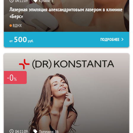
04:11:07
Купили:
5
Лазерная эпиляция александритовым лазером в клинике
«Берс»
ВДНХ
500
ПОДРОБНЕЕ
от
руб.
-0
%
04:11:07
Получили:
86