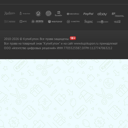
2010-2026 © КупиКупон. Все права защищены.
Все права на товарный знак "КупиКупон" и на сайт www.kupikupon.ru принадлежат
OOO «Агентство цифровых решений» ИНН 7705523387, ОГРН 1127747063212