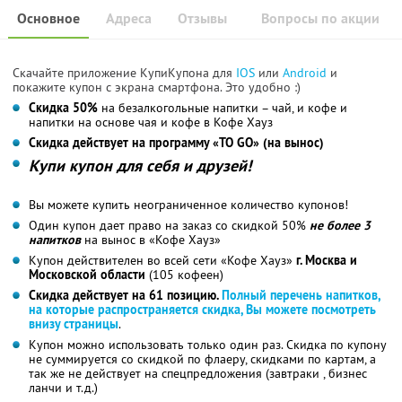
Основное
Адреса
Отзывы
Вопросы по акции
Скачайте приложение КупиКупона для
IOS
или
Android
и
покажите купон с экрана смартфона. Это удобно :)
Скидка 50%
на безалкогольные напитки – чай, и кофе и
напитки на основе чая и кофе в Кофе Хауз
Скидка действует на программу «TO GO» (на вынос)
Купи купон для себя и друзей!
Вы можете купить неограниченное количество купонов!
Один купон дает право на заказ со скидкой 50%
не более 3
напитков
на вынос в «Кофе Хауз»
Купон действителен во всей сети «Кофе Хауз»
г. Москва и
Московской области
(105 кофеен)
Скидка действует на 61 позицию.
Полный перечень напитков,
на которые распространяется скидка, Вы можете посмотреть
внизу страницы
.
Купон можно использовать только один раз. Скидка по купону
не суммируется со скидкой по флаеру, скидками по картам, а
так же не действует на спецпредложения (завтраки , бизнес
ланчи и т.д.)