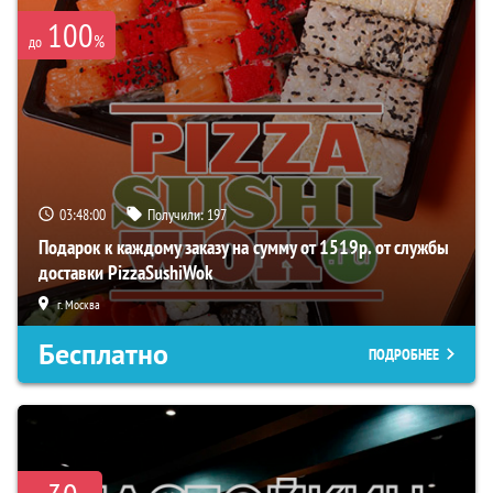
100
%
до
03:47:59
Получили:
197
Подарок к каждому заказу на сумму от 1519р. от службы
доставки PizzaSushiWok
г. Москва
Бесплатно
ПОДРОБНЕЕ