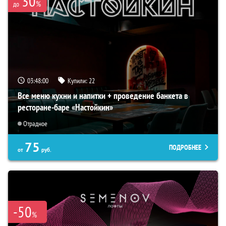
30
%
до
03:47:59
Купили:
22
Все меню кухни и напитки + проведение банкета в
ресторане-баре «Настойкин»
Отрадное
75
ПОДРОБНЕЕ
от
руб.
-50
%