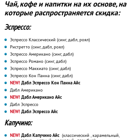
Чай, кофе и напитки на их основе, на
которые распространяется скидка:
Эспрессо:
Эспрессо Классический (синг, дабл, роял)
Ристретто (синг, дабл, роял)
Эспрессо Американо (синг, дабл)
Эспрессо Романо (синг, дабл)
Эспрессо Маккиато (синг, дабл)
Эспрессо Кон Панна (синг, дабл)
NEW!
Дабл Эспрессо Кон Панна Айс
Дабл Американо
NEW!
Дабл Американо Айс
Дабл Эспрессо
NEW!
Дабл Эспрессо Айс
Капучино:
NEW!
Дабл Капучино Айс
(классический , карамельный,