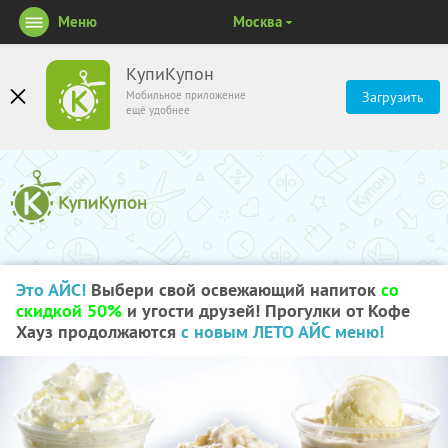
Меню
Москва
КупиКупон
Мобильное приложение
Загрузить
ещё удобнее
Это АЙС!
Выбери свой освежающий напиток
со
скидкой 50%
и угости друзей! Прогулки от Кофе
Хауз продолжаются
c новым ЛЕТО АЙС меню!