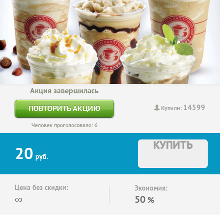
Акция завершилась
14599
ПОВТОРИТЬ АКЦИЮ
Купили:
Человек проголосовало: 6
КУПИТЬ
20
руб.
Цена без скидки:
Экономия:
∞
50
%