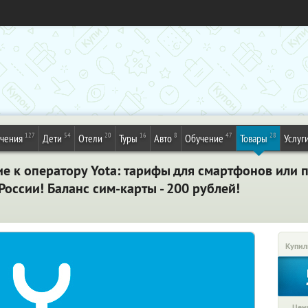
127
54
20
16
8
47
28
ечения
Дети
Отели
Туры
Авто
Обучение
Товары
Услуг
е к оператору Yota: тарифы для смартфонов или 
России! Баланс сим-карты - 200 рублей!
Купил
Цена