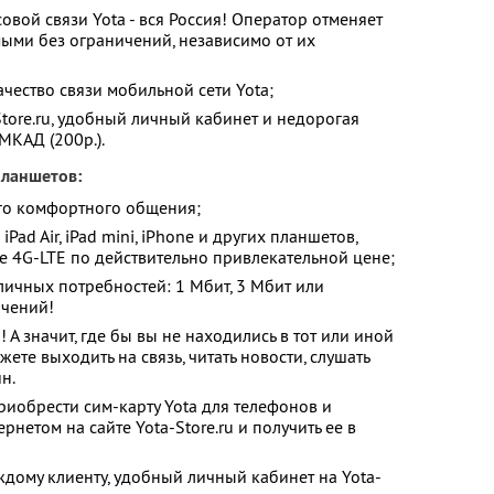
вой связи Yota - вся Россия! Оператор отменяет
мыми без ограничений, независимо от их
чество связи мобильной сети Yota;
tore.ru, удобный личный кабинет и недорогая
МКАД (200р.).
планшетов:
го комфортного общения;
Pad Air, iPad mini, iPhone и других планшетов,
е 4G-LTE по действительно привлекательной цене;
личных потребностей: 1 Мбит, 3 Мбит или
ичений!
! А значит, где бы вы не находились в тот или иной
ете выходить на связь, читать новости, слушать
н.
риобрести сим-карту Yota для телефонов и
нетом на сайте Yota-Store.ru и получить ее в
дому клиенту, удобный личный кабинет на Yota-