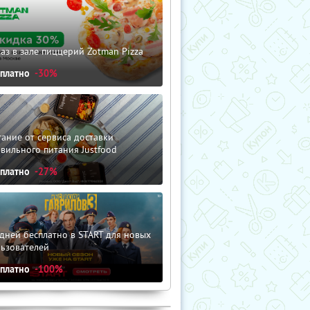
аз в зале пиццерий Zotman Pizza
сплатно
-30%
ание от сервиса доставки
вильного питания Justfood
сплатно
-27%
дней бесплатно в START для новых
льзователей
сплатно
-100%