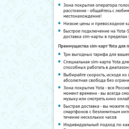
Зона покрытия оператора голосо
расстояния - общайтесь с люби
местонахождения!
Низкие цены и превосходное ка
Быстрое подключение на Yota-S
доставка sim-карты в пределах 
Преимущества sim-карт Yota для 
Три выгодных тарифа для ваше
Специальная sim-карта Yota для i
способных работать в диапазон
Выбирайте скорость, исходя из 
абсолютная свобода без огран
Зона покрытия Yota - вся Россия
момент времени - вы всегда смож
музыку или смотреть кино онлай
Быстрая доставка - вы можете п
смартфонов с безлимитным интер
течение нескольких часов
Индивидуальный подход по каж