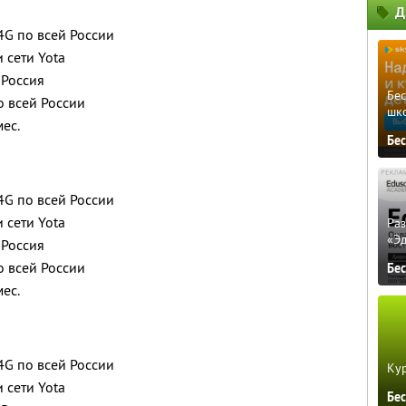
Д
4G по всей России
 сети Yota
 Россия
Бе
о всей России
шк
мес.
Бе
4G по всей России
 сети Yota
Ра
«Э
 Россия
о всей России
Бе
мес.
4G по всей России
Кур
 сети Yota
Бе