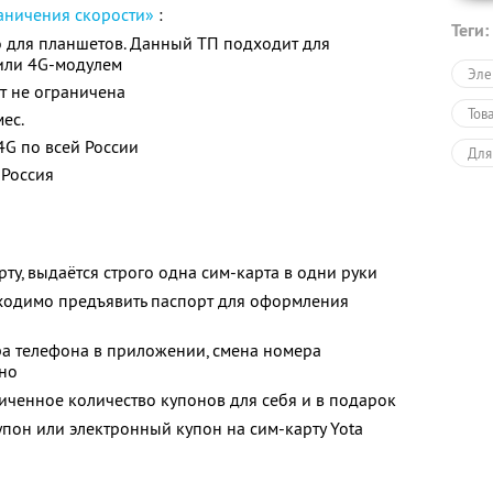
раничения скорости»
:
Теги:
 для планшетов. Данный ТП подходит для
 или 4G-модулем
Эле
ет не ограничена
Тов
мес.
4G по всей России
Для
 Россия
рту, выдаётся строго одна сим-карта в одни руки
ходимо предъявить паспорт для оформления
ра телефона в приложении, смена номера
тно
ченное количество купонов для себя и в подарок
упон или электронный купон на сим-карту Yota