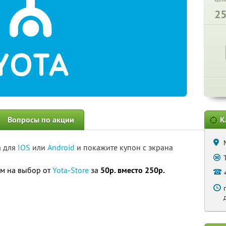
2
Вопросы по акции
К
а для
IOS
или
Android
и покажите купон с экрана
ом на выбор от
Yota-Store
за
50р. вместо 250р.