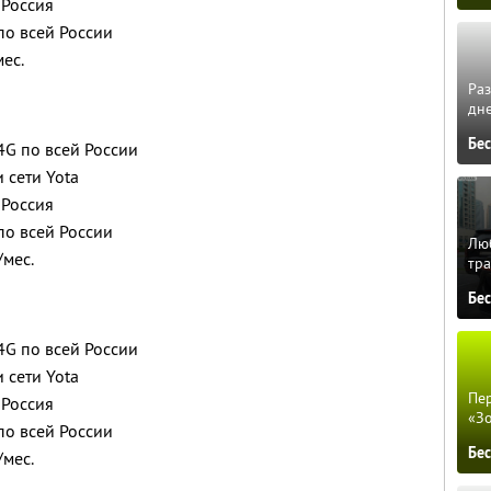
 Россия
по всей России
мес.
Ра
дне
Бе
4G по всей России
 сети Yota
 Россия
по всей России
Люб
/мес.
тра
Бе
4G по всей России
 сети Yota
Пер
 Россия
«З
по всей России
Бе
/мес.