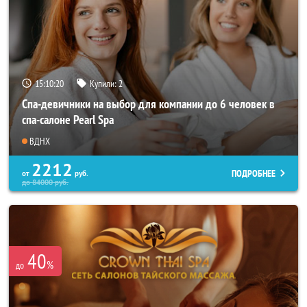
15:10:18
Купили:
2
Спа-девичники на выбор для компании до 6 человек в
спа-салоне Pearl Spa
ВДНХ
2212
ПОДРОБНЕЕ
от
руб.
до
84000
руб.
40
%
до