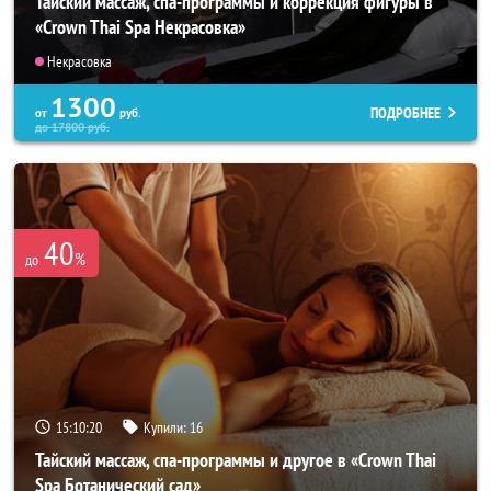
Тайский массаж, спа-программы и коррекция фигуры в
«Crown Thai Spa Некрасовка»
Некрасовка
1300
ПОДРОБНЕЕ
от
руб.
до
17800
руб.
40
%
до
15:10:18
Купили:
16
Тайский массаж, спа-программы и другое в «Crown Thai
Spa Ботанический сад»