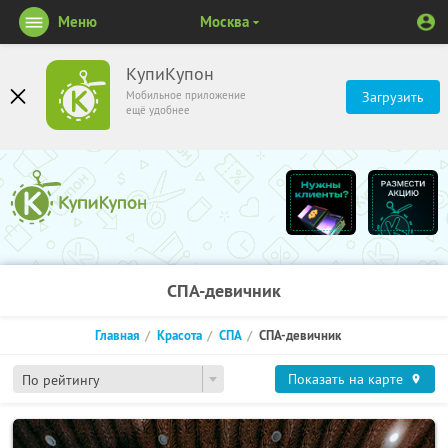
Меню
Москва
КупиКупон
Мобильное приложение
Загрузить
ещё удобнее
СПА-девичник
Главная
Красота
СПА
СПА-девичник
Показать на карте
По рейтингу