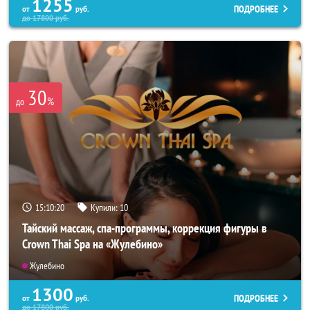
1255
ПОДРОБНЕЕ
от
руб.
до
17800
руб.
30
%
до
15:10:18
Купили:
10
Тайский массаж, спа-программы, коррекция фигуры в
Crown Thai Spa на «Жулебино»
Жулебино
1300
ПОДРОБНЕЕ
от
руб.
до
17800
руб.