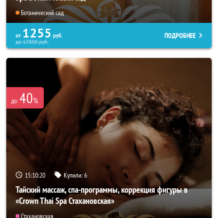
Ботанический сад
1255
ПОДРОБНЕЕ
от
руб.
до
17800
руб.
40
%
до
15:10:18
Купили:
6
Тайский массаж, спа-программы, коррекция фигуры в
«Crown Thai Spa Стахановская»
Стахановская