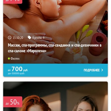
15:10:18
Купили:
9
Массаж, спа-программы, спа-свидания и спа-девичники в
спа-салоне «Маролена»
Физтех
700
ПОДРОБНЕЕ
от
руб.
до
30000
руб.
50
%
до