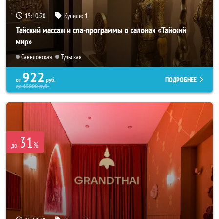
15:10:18
Купили:
1
Тайский массаж и спа-программы в салонах «Тайский
мир»
Савёловская
Тульская
922
ПОДРОБНЕЕ
от
руб.
до
15000
руб.
31
%
до