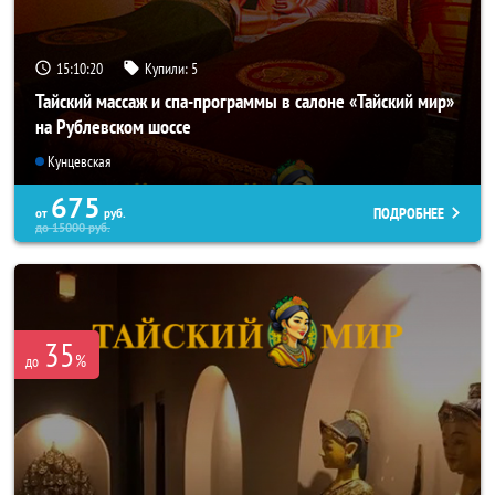
15:10:18
Купили:
5
Тайский массаж и спа-программы в салоне «Тайский мир»
на Рублевском шоссе
Кунцевская
675
ПОДРОБНЕЕ
от
руб.
до
15000
руб.
35
%
до