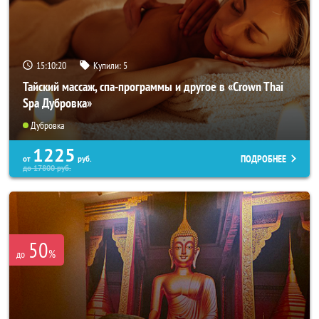
15:10:18
Купили:
5
Тайский массаж, спа-программы и другое в «Crown Thai
Spa Дубровка»
Дубровка
1225
ПОДРОБНЕЕ
от
руб.
до
17800
руб.
50
%
до