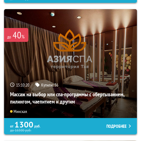
40
%
до
15:10:18
Купили:
36
Массаж на выбор или спа-программы с обертыванием,
пилингом, чаепитием и другим
Минская
1300
ПОДРОБНЕЕ
от
руб.
до
16500
руб.