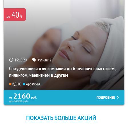
40
%
до
15:10:18
Купили:
2
Спа-девичники для компании до 6 человек с массажем,
пилингом, чаепитием и другим
ВДНХ
Арбатская
2160
ПОДРОБНЕЕ
от
руб.
до
84000
руб.
ПОКАЗАТЬ БОЛЬШЕ АКЦИЙ