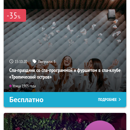
-35
%
15:10:18
Получили:
5
Спа-праздник со спа-программой и фуршетом в спа-клубе
«Тропический остров»
Улица 1905 года
Бесплатно
ПОДРОБНЕЕ