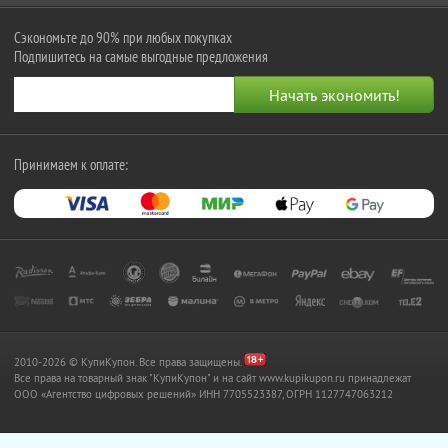
Сэкономьте до 90% при любых покупках
Подпишитесь на самые выгодные предложения
Принимаем к оплате:
2010-2026 © КупиКупон. Все права защищены.
Все права на товарный знак "КупиКупон" и на сайт www.kupikupon.ru принадлежат
OOO «Агентство цифровых решений» ИНН 7705523387, ОГРН 1127747063212