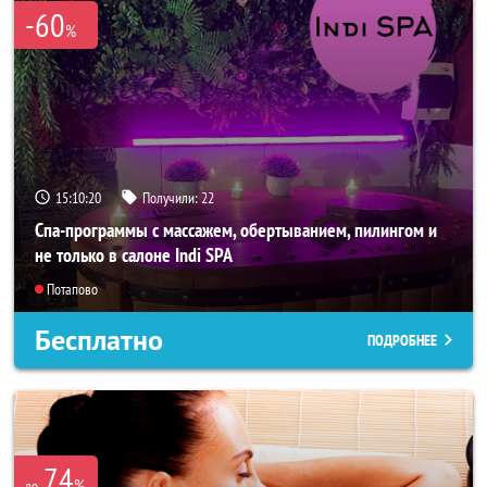
-60
%
15:10:18
Получили:
22
Спа-программы с массажем, обертыванием, пилингом и
не только в салоне Indi SPA
Потапово
Бесплатно
ПОДРОБНЕЕ
74
%
до