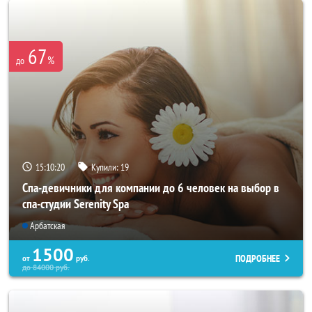
67
%
до
15:10:18
Купили:
19
Спа-девичники для компании до 6 человек на выбор в
спа-студии Serenity Spa
Арбатская
1500
ПОДРОБНЕЕ
от
руб.
до
84000
руб.