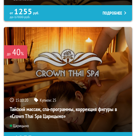
1255
ПОДРОБНЕЕ
от
руб.
до
17800
руб.
40
%
до
15:10:18
Купили:
25
Тайский массаж, спа-программы, коррекция фигуры в
«Crown Thai Spa Царицыно»
Царицыно