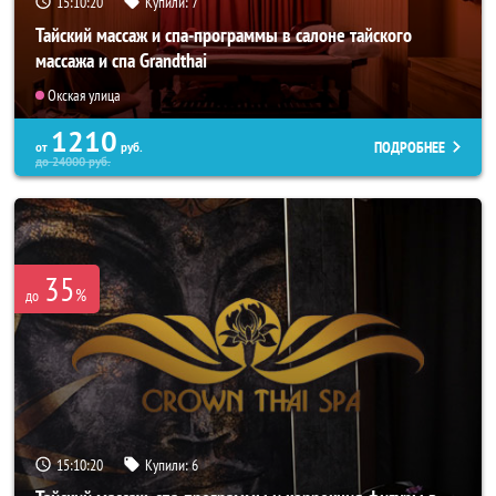
15:10:18
Купили:
7
Тайский массаж и спа-программы в салоне тайского
массажа и спа Grandthai
Окская улица
1210
ПОДРОБНЕЕ
от
руб.
до
24000
руб.
35
%
до
15:10:18
Купили:
6