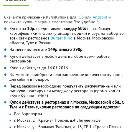
Скачайте приложение КупиКупона для
IOS
или
Android
и
покажите купон с экрана смартфона. Это удобно :)
Купон за
10р.
предоставляет
скидку 50%
на стейкхаус,
картофель «Кинг фри» (стандарт порция) и соус на выбор во
всей сети ресторанов
Burger King
в Москве, Московской
области, Туле и Рязани
На месте вы платите
149р. вместо 298р.
Купон действует в любой день в любое время работы
ресторанов
Купон действует до 16.01.2016
Вы можете приобрести неограниченное количество купонов
для себя и в подарок
Перед заказом необходимо предъявить распечатанный или
смс-купон кассиру или менеджеру ресторана (промо-код от
«КупиКупон» - 9463)
Купон действует в ресторанах в г. Москве, Московской обл., г.
Туле и г. Рязане,
кроме ресторанов по следующим адресам:
Все Аэропорты
г. Москва, ул. Красная Пресня, д.4, Летнее кафе
г. Москва, ул. Большая Тульская, д. 13, ТРЦ «Ереван Плаза»