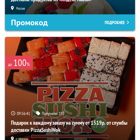
Россия
Промокод
ПОДРОБНЕЕ
100
%
до
09:56:40
Получили:
197
Подарок к каждому заказу на сумму от 1519р. от службы
доставки PizzaSushiWok
г. Москва