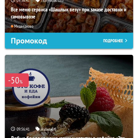
09:56:40
Получили:
153
Все меню сервиса «Шашлык везу» при заказе доставки и
самовывозе
Медведково
Промокод
ПОДРОБНЕЕ
-50
%
09:56:40
Купили:
6