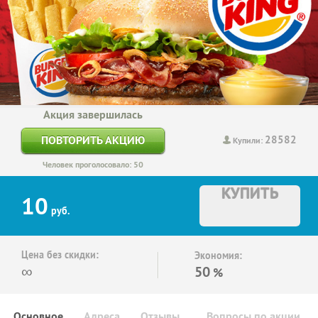
Акция завершилась
28582
ПОВТОРИТЬ АКЦИЮ
Купили:
Человек проголосовало: 50
КУПИТЬ
10
руб.
Цена без скидки:
Экономия:
∞
50
%
Основное
Адреса
Отзывы
Вопросы по акции