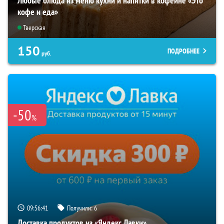
Любые блюда из меню кухни и напитки в кофейне «Это
кофе и еда»
Тверская
150
ПОДРОБНЕЕ
руб.
-50
%
09:56:40
Получили:
6
Доставка продуктов из «Яндекс Лавки»