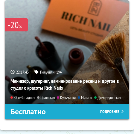
-20
%
22:17:41
Получили:
194
Маникюр, шугаринг, ламинирование ресниц и другое в
студиях красоты Rich Nails
Юго-Западная
Пражская
Кузьминки
Митино
Домодедовская
Бесплатно
ПОДРОБНЕЕ