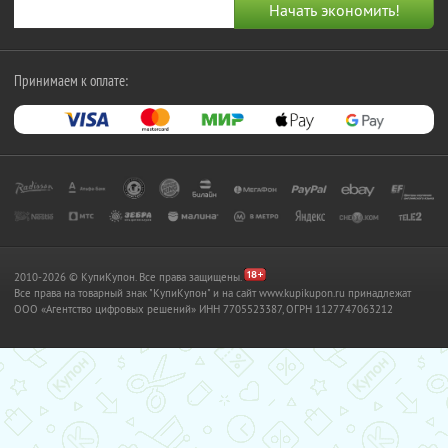
Принимаем к оплате:
2010-2026 © КупиКупон. Все права защищены.
Все права на товарный знак "КупиКупон" и на сайт www.kupikupon.ru принадлежат
OOO «Агентство цифровых решений» ИНН 7705523387, ОГРН 1127747063212