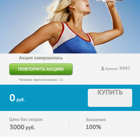
Акция завершилась
9997
ПОВТОРИТЬ АКЦИЮ
Купили:
Человек проголосовало: 13
КУПИТЬ
0
руб.
Цена без скидки:
Экономия:
3000
100%
руб.