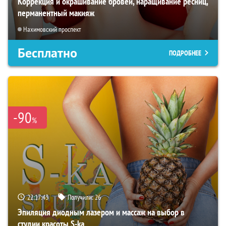
Коррекция и окрашивание бровей, наращивание ресниц,
перманентный макияж
Нахимовский проспект
Бесплатно
ПОДРОБНЕЕ
-90
%
22:17:41
Получили:
26
Эпиляция диодным лазером и массаж на выбор в
студии красоты S-ka