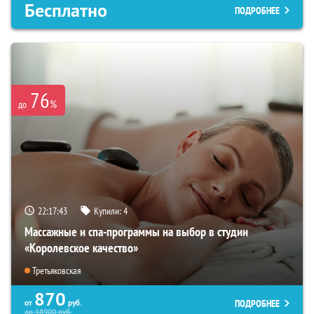
Бесплатно
ПОДРОБНЕЕ
76
%
до
22:17:41
Купили:
4
Массажные и спа-программы на выбор в студии
«Королевское качество»
Третьяковская
870
ПОДРОБНЕЕ
от
руб.
до
18900
руб.