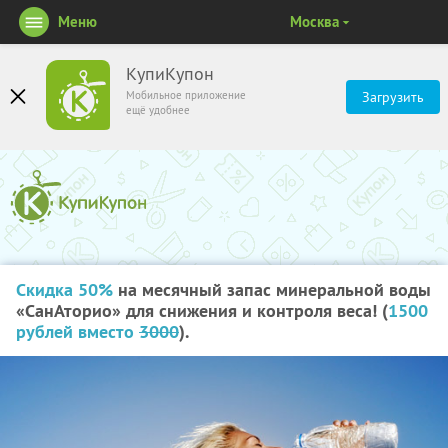
Меню
Москва
КупиКупон
Мобильное приложение
Загрузить
ещё удобнее
Скидка 50%
на месячный запас минеральной воды
«СанАторио» для снижения и контроля веса! (
1500
рублей вместо
3000
).