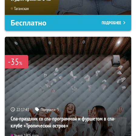
Таганская
Бесплатно
ПОДРОБНЕЕ
-35
%
22:17:41
Получили:
5
Спа-праздник со спа-программой и фуршетом в спа-
клубе «Тропический остров»
Улица 1905 года