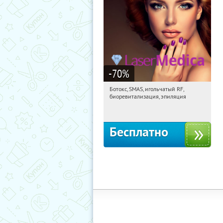
-70
%
Ботокс, SMAS, игольчатый RF,
19:25:36
Получили:
2360
биоревитализация, эпиляция
Сретенский бульвар
Бесплатно