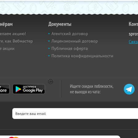
тнёрам
Документы
Кон
елаем акцию!
Агентский договор
spro
е, как Вебмастер
Лицензионный договор
Связ
е акции
Публичная оферта
Политика конфиденциальности
Ищите скидки поблизости,
не выходя из чата: