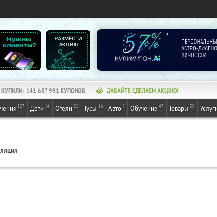
КУПИЛИ:
141 687 991
КУПОНОВ
ДАВАЙТЕ СДЕЛАЕМ АКЦИЮ!
127
54
22
16
9
47
30
ечения
Дети
Отели
Туры
Авто
Обучение
Товары
Услуг
иляция