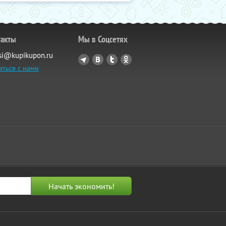
такты
Мы в Соцсетях
si@kupikupon.ru
аться с нами