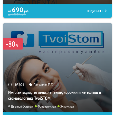
690
ПОДРОБНЕЕ
от
руб.
до
19990
руб.
-80
%
11:38:22
Получили:
3322
Имплантация, гигиена, лечение, коронки и не только в
стоматологиях TvoiSTOM
Цветной бульвар
Фонвизинская
Яхромская