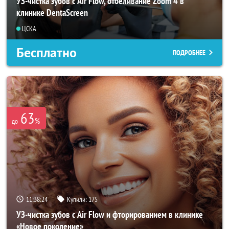
УЗ-чистка зубов с Air Flow, отбеливание Zoom 4 в
клинике DentaScreen
ЦСКА
Бесплатно
ПОДРОБНЕЕ
63
%
до
11:38:22
Купили:
175
УЗ-чистка зубов с Air Flow и фторированием в клинике
«Новое поколение»