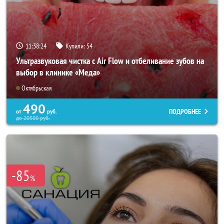
11:38:22
Купили:
54
Ультразвуковая чистка с Air Flow и отбеливание зубов на
выбор в клинике «Меда»
Октябрьская
490
ПОДРОБНЕЕ
от
руб.
до
20500
руб.
-85
%