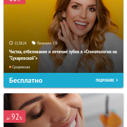
11:38:22
Получили:
138
Чистка, отбеливание и лечение зубов в «Стоматологии на
“Сухаревской”»
Сухаревская
Бесплатно
ПОДРОБНЕЕ
92
%
до