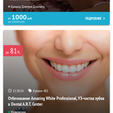
Бульвар Дмитрия Донского
1000
ПОДРОБНЕЕ
от
руб.
до
13000
руб.
81
%
до
11:38:22
Купили:
401
Отбеливание Amazing White Professional, УЗ-чистка зубов
в Dental A.R.T. Center
Маяковская