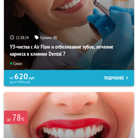
11:38:22
Купили:
80
УЗ-чистка с Air Flow и отбеливание зубов, лечение
кариеса в клинике Dental 7
Сокол
620
ПОДРОБНЕЕ
от
руб.
до
17900
руб.
78
%
до