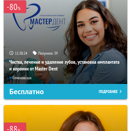
-80
%
11:38:22
Получили:
39
Чистка, лечение и удаление зубов, установка имплантата
и коронки от Master Dent
Семёновская
Бесплатно
ПОДРОБНЕЕ
-88
%