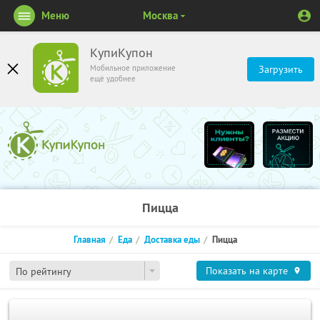
Меню
Москва
КупиКупон
Мобильное приложение
Загрузить
ещё удобнее
Пицца
Главная
Еда
Доставка еды
Пицца
Показать на карте
По рейтингу