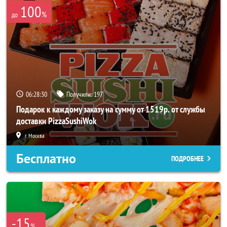
100
%
до
06:28:30
Получили:
197
Подарок к каждому заказу на сумму от 1519р. от службы
доставки PizzaSushiWok
г. Москва
Бесплатно
ПОДРОБНЕЕ
-15
%