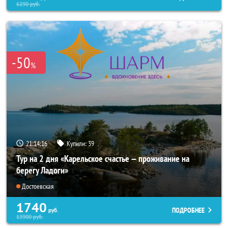
6290
руб.
-50
%
21:14:14
Купили:
39
Тур на 2 дня «Карельское счастье — проживание на
берегу Ладоги»
Достоевская
1740
ПОДРОБНЕЕ
руб.
13900
руб.