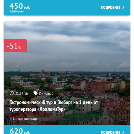
450
ПОДРОБНЕЕ
руб.
4550
руб.
-51
%
21:14:14
Купили:
5
Гастрономический тур в Выборг на 1 день от
туроператора «ХохломаТур»
Сенная площадь
620
ПОДРОБНЕЕ
руб.