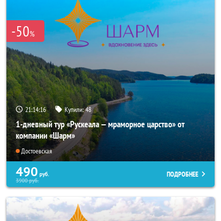
-50
%
21:14:14
Купили:
48
1-дневный тур «Рускеала — мраморное царство» от
компании «Шарм»
Достоевская
490
ПОДРОБНЕЕ
руб.
3900
руб.