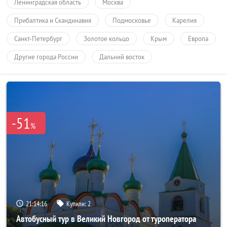
Ленинградская область
Москва
Прибалтика и Скандинавия
Подмосковье
Карелия
Санкт-Петербург
Золотое кольцо
Крым
Европа
Другие города России
Дальний восток
-51
%
21:14:14
Купили:
2
Автобусный тур в Великий Новгород от туроператора