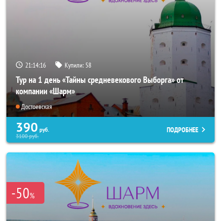
21:14:14
Купили:
58
Тур на 1 день «Тайны средневекового Выборга» от
компании «Шарм»
Достоевская
390
ПОДРОБНЕЕ
руб.
3100
руб.
-50
%