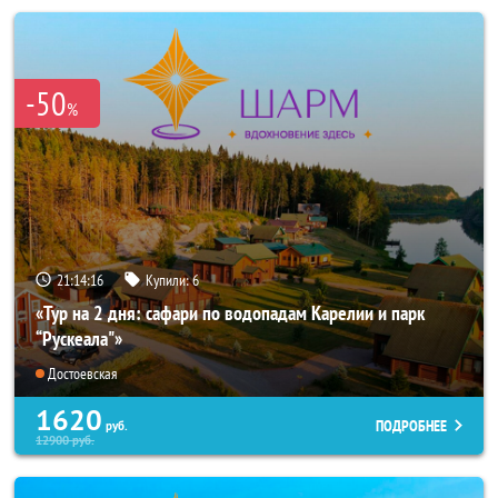
-50
%
21:14:14
Купили:
6
«Тур на 2 дня: сафари по водопадам Карелии и парк
“Рускеала"»
Достоевская
1620
ПОДРОБНЕЕ
руб.
12900
руб.