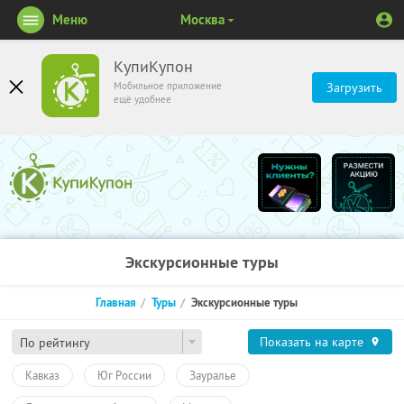
Меню
Москва
КупиКупон
Мобильное приложение
Загрузить
ещё удобнее
Экскурсионные туры
Главная
Туры
Экскурсионные туры
Показать на карте
По рейтингу
Кавказ
Юг России
Зауралье