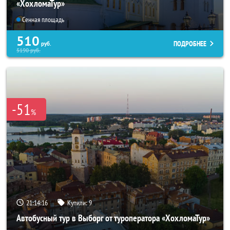
«ХохломаТур»
Сенная площадь
510
ПОДРОБНЕЕ
руб.
5190
руб.
-51
%
21:14:14
Купили:
9
Автобусный тур в Выборг от туроператора «ХохломаТур»