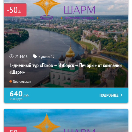
-50
%
21:14:14
Купили:
12
1-дневный тур «Псков — Изборск — Печоры» от компании
«Шарм»
Достоевская
640
ПОДРОБНЕЕ
руб.
5100
руб.