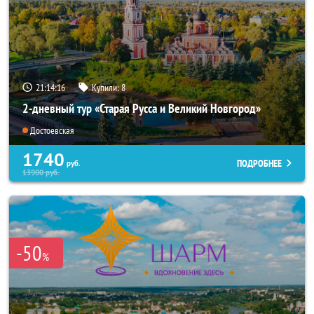
21:14:14
Купили:
8
2-дневный тур «Старая Русса и Великий Новгород»
Достоевская
1740
ПОДРОБНЕЕ
руб.
13900
руб.
-50
%