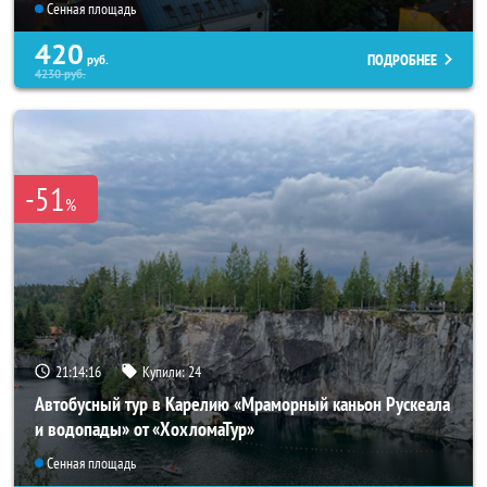
Сенная площадь
420
ПОДРОБНЕЕ
руб.
4230
руб.
-51
%
21:14:14
Купили:
24
Автобусный тур в Карелию «Мраморный каньон Рускеала
и водопады» от «ХохломаТур»
Сенная площадь