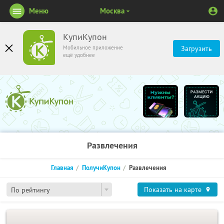
Меню
Москва
КупиКупон
Мобильное приложение
Загрузить
ещё удобнее
Развлечения
Главная
ПолучиКупон
Развлечения
Показать на карте
По рейтингу