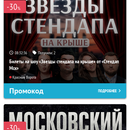
-30
%
08:32:35
Получили:
2
Билеты на шоу «Звезды стендапа на крыше» от «Стендап
Мск»
Красные Ворота
Промокод
ПОДРОБНЕЕ
-30
%