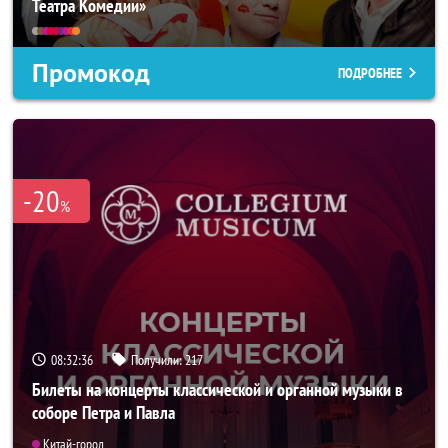
Театра Комедии»
Промокод
ПОДРОБНЕЕ
-20
%
08:32:35
Получили:
217
Билеты на концерты классической и органной музыки в
соборе Петра и Павла
Китай-город