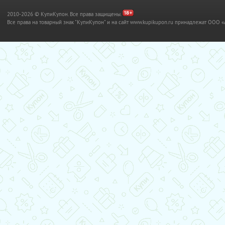
2010-2026 © КупиКупон. Все права защищены.
Все права на товарный знак "КупиКупон" и на сайт www.kupikupon.ru принадлежат OO