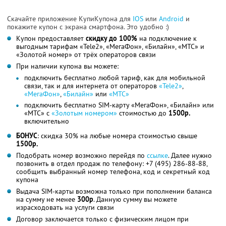
Скачайте приложение КупиКупона для
IOS
или
Android
и
покажите купон с экрана смартфона. Это удобно :)
Купон предоставляет
скидку до 100%
на подключение к
выгодным тарифам «Tele2», «МегаФон», «Билайн», «МТС» и
«Золотой номер» от трёх операторов связи
При наличии купона вы можете:
подключить бесплатно любой тариф, как для мобильной
связи, так и для интернета от операторов
«Tele2»
,
«МегаФон»
,
«Билайн»
или
«МТС»
подключить бесплатно SIM-карту «МегаФон», «Билайн» или
«МТС» c
«Золотым номером»
стоимостью до
1500р.
включительно
БОНУС
: скидка 30% на любые номера стоимостью свыше
1500р.
Подобрать номер возможно перейдя по
ссылке
. Далее нужно
позвонить в отдел продаж по телефону: +7 (495) 286-88-88,
сообщить выбранный номер телефона, код и секретный код
купона
Выдача SIM-карты возможна только при пополнении баланса
на сумму не менее
300р
. Данную сумму вы можете
израсходовать на услуги связи
Договор заключается только с физическим лицом при