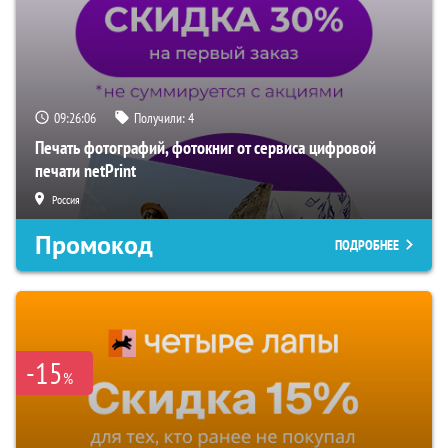
09:26:05
Получили:
4
Печать фотографий, фотокниг от сервиса цифровой
печати netPrint
Россия
Промокод
ПОДРОБНЕЕ
-15
%