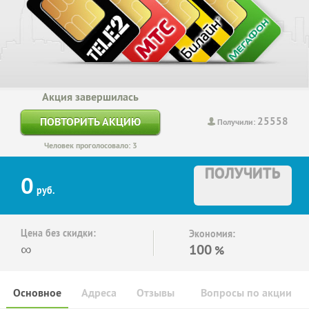
Акция завершилась
25558
ПОВТОРИТЬ АКЦИЮ
Получили:
Человек проголосовало: 3
ПОЛУЧИТЬ
0
руб.
Цена без скидки:
Экономия:
∞
100
%
Основное
Адреса
Отзывы
Вопросы по акции