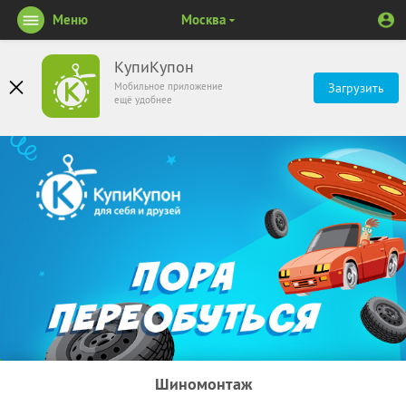
Меню
Москва
КупиКупон
Мобильное приложение
Загрузить
ещё удобнее
Шиномонтаж