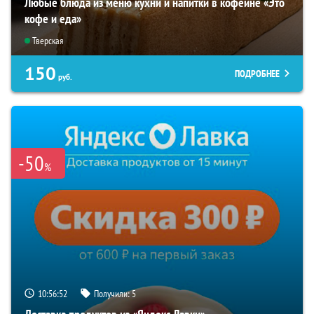
Любые блюда из меню кухни и напитки в кофейне «Это
кофе и еда»
Тверская
150
ПОДРОБНЕЕ
руб.
-50
%
10:56:50
Получили:
5