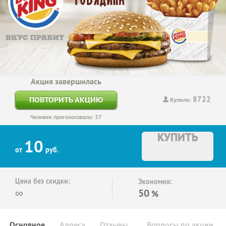
Акция завершилась
8722
ПОВТОРИТЬ АКЦИЮ
Купили:
Человек проголосовало: 37
КУПИТЬ
10
от
руб.
Цена без скидки:
Экономия:
∞
50
%
Основное
Адреса
Отзывы
Вопросы по акции