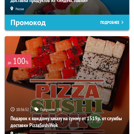
Доставка продуктов из «Яндекс Лавки»
Россия
Промокод
ПОДРОБНЕЕ
100
%
до
10:56:50
Получили:
196
Подарок к каждому заказу на сумму от 1519р. от службы
доставки PizzaSushiWok
г. Москва