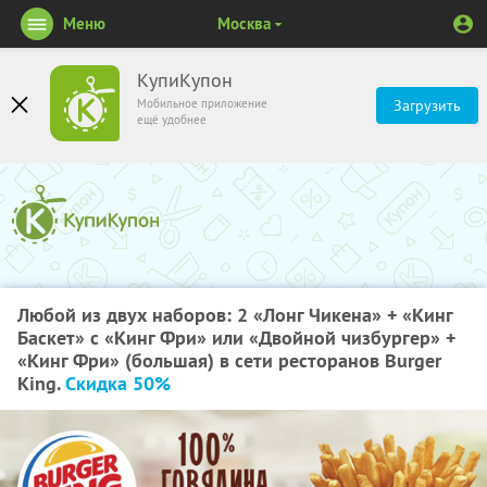
Меню
Москва
КупиКупон
Мобильное приложение
Загрузить
ещё удобнее
Любой из двух наборов: 2 «Лонг Чикена» + «Кинг
Баскет» с «Кинг Фри» или «Двойной чизбургер» +
«Кинг Фри» (большая) в сети ресторанов Burger
King.
Скидка 50%