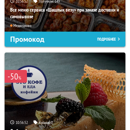
10:56:50
Получили:
149
Все меню сервиса «Шашлык везу» при заказе доставки и
самовывозе
Медведково
Промокод
ПОДРОБНЕЕ
-50
%
10:56:50
Купили:
2