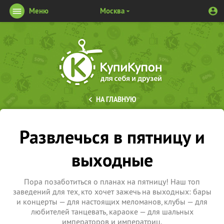
Меню
Москва
НА ГЛАВНУЮ
Развлечься в пятницу и
выходные
Пора позаботиться о планах на пятницу! Наш топ
заведений для тех, кто хочет зажечь на выходных: бары
и концерты — для настоящих меломанов, клубы — для
любителей танцевать, караоке — для шальных
императоров и императриц.