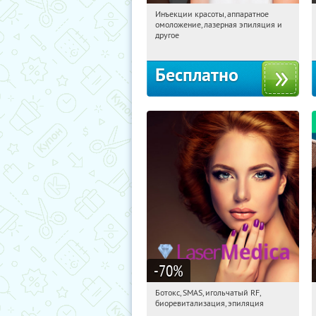
Инъекции красоты, аппаратное
01:27:09
Получили:
1615
омоложение, лазерная эпиляция и
Таганская
другое
Бесплатно
-70
%
Ботокс, SMAS, игольчатый RF,
01:27:09
Получили:
2360
биоревитализация, эпиляция
Сретенский бульвар