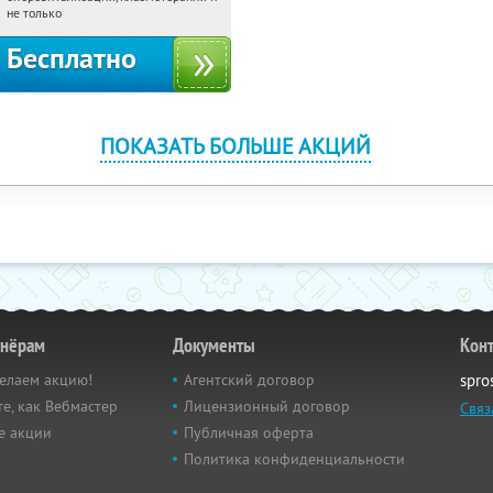
не только
Бесплатно
ПОКАЗАТЬ БОЛЬШЕ АКЦИЙ
тнёрам
Документы
Кон
елаем акцию!
Агентский договор
spro
е, как Вебмастер
Лицензионный договор
Связ
е акции
Публичная оферта
Политика конфиденциальности