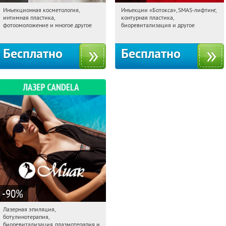
Инъекционная косметология,
Инъекции «Ботокса», SMAS-лифтинг,
01:27:09
Получили:
717
01:27:09
Получили:
2948
интимная пластика,
контурная пластика,
Парк культуры
Кантемировская
фотоомоложение и многое другое
биоревитализация и другое
Бесплатно
Бесплатно
-90
%
Лазерная эпиляция,
01:27:09
Получили:
16366
ботулинотерапия,
Парк культуры
Красносельская
биоревитализация, плазмотерапия и