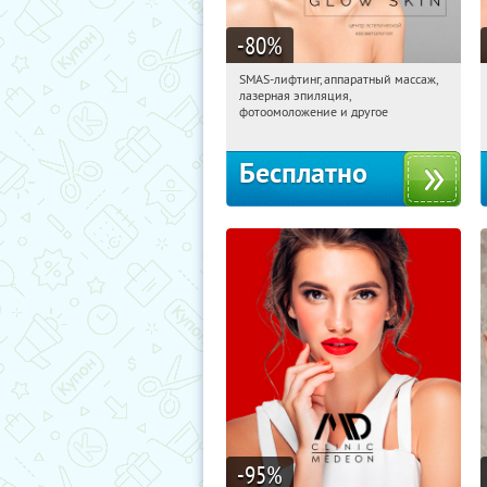
-80
%
SMAS-лифтинг, аппаратный массаж,
01:27:09
Получили:
124
лазерная эпиляция,
Китай-город
фотоомоложение и другое
Бесплатно
-95
%