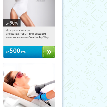
90
%
до
Лазерная эпиляция
01:27:09
Купили:
17
александритовым или диодным
Ленинский проспект
лазером в салоне Creative My Way
500
от
руб.