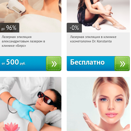
96
%
-0
%
до
Лазерная эпиляция
Лазерная эпиляция в клинике
01:27:09
Купили:
5
01:27:09
Получили:
86
александритовым лазером в
косметологии Dr. Konstanta
ВДНХ
Нагорная
клинике «Берс»
500
Бесплатно
от
руб.