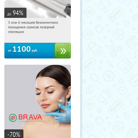
94
%
до
3 или 6 месяцев безлимитного
01:27:09
Купили:
13
посещения сеансов лазерной
Марьино
Тёплый Стан
эпиляции
Профсоюзная
1100
от
руб.
-70
%