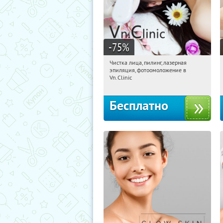
-75
%
Чистка лица, пилинг, лазерная
01:27:09
Получили:
79
эпиляция, фотоомоложение в
Профсоюзная
Vn.Clinic
Бесплатно