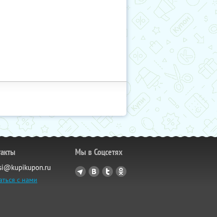
такты
Мы в Соцсетях
si@kupikupon.ru
аться с нами