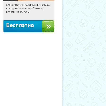
SMAS-лифтинг, лазерная шлифовка,
01:27:09
Получили:
2867
контурная пластика, «Ботокс»,
Шаболовская
коррекция фигуры
Бесплатно