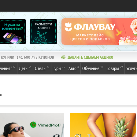
КУПИЛИ:
141 680 795
КУПОНОВ
ДАВАЙТЕ СДЕЛАЕМ АКЦИЮ!
127
54
21
16
8
47
29
ечения
Дети
Отели
Туры
Авто
Обучение
Товары
Услуг
я