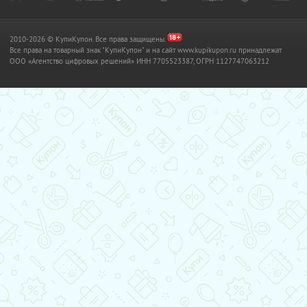
2010-2026 © КупиКупон. Все права защищены.
Все права на товарный знак "КупиКупон" и на сайт www.kupikupon.ru принадлежат
OOO «Агентство цифровых решений» ИНН 7705523387, ОГРН 1127747063212