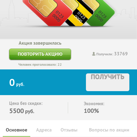
Акция завершилась
33769
ПОВТОРИТЬ АКЦИЮ
Получили:
Человек проголосовало: 22
ПОЛУЧИТЬ
0
руб.
Цена без скидки:
Экономия:
5500
100%
руб.
Основное
Адреса
Отзывы
Вопросы по акции