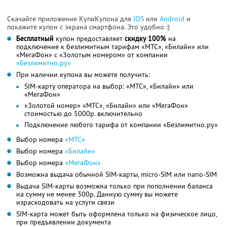
Скачайте приложение КупиКупона для
IOS
или
Android
и
покажите купон с экрана смартфона. Это удобно :)
Бесплатный
купон предоставляет
скидку 100%
на
подключение к безлимитным тарифам «МТС», «Билайн» или
«МегаФон» с «Золотым номером» от компании
«Безлимитно.ру»
При наличии купона вы можете получить:
SIM-карту оператора на выбор: «МТС», «Билайн» или
«МегаФон»
«Золотой номер» «МТС», «Билайн» или «МегаФон»
стоимостью до 5000р. включительно
Подключение любого тарифа от компании «Безлимитно.ру»
Выбор номера
«МТС»
Выбор номера
«Билайн»
Выбор номера
«МегаФон»
Возможна выдача обычной SIM-карты, micro-SIM или nano-SIM
Выдача SIM-карты возможна только при пополнении баланса
на сумму не менее 300р. Данную сумму вы можете
израсходовать на услуги связи
SIM-карта может быть оформлена только на физическое лицо,
при предъявлении документа