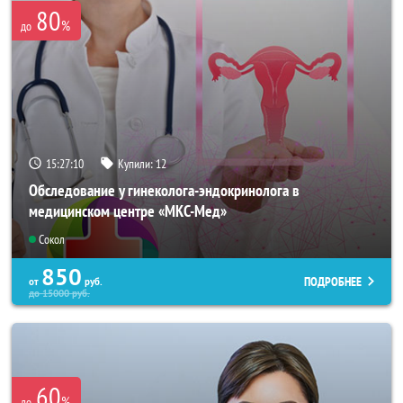
80
%
до
15:27:10
Купили:
12
Обследование у гинеколога-эндокринолога в
медицинском центре «МКС-Мед»
Сокол
850
ПОДРОБНЕЕ
от
руб.
до
15000
руб.
60
%
до