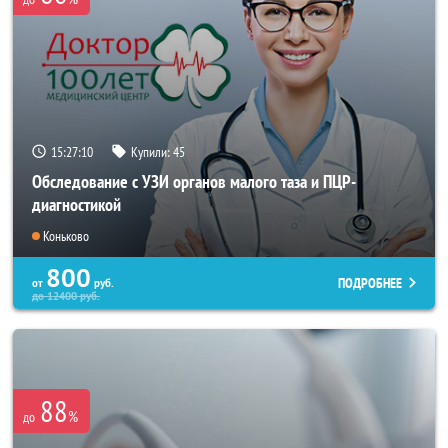
15:27:10
Купили:
45
Обследование с УЗИ органов малого таза и ПЦР-
диагностикой
Коньково
800
ПОДРОБНЕЕ
от
руб.
до
12400
руб.
88
%
до