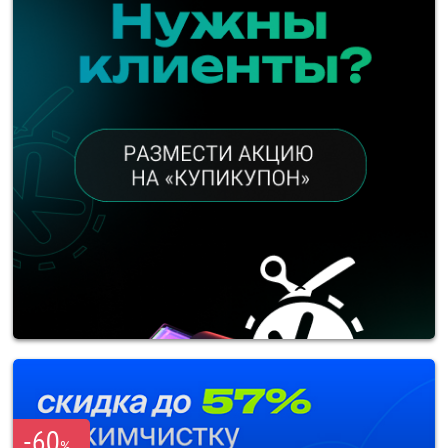
-60
%