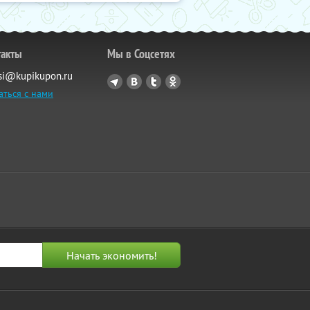
такты
Мы в Соцсетях
si@kupikupon.ru
аться с нами