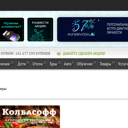
КУПИЛИ:
141 677 590
КУПОНОВ
ДАВАЙТЕ СДЕЛАЕМ АКЦИЮ!
127
54
21
16
8
47
29
ечения
Дети
Отели
Туры
Авто
Обучение
Товары
Услуг
геры