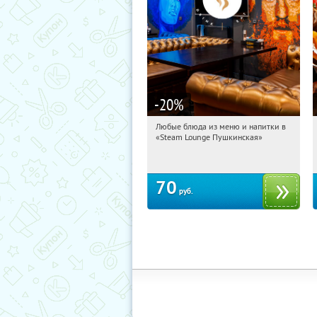
-20
%
Любые блюда из меню и напитки в
04:17:13
Купили:
2
«Steam Lounge Пушкинская»
Пушкинская
70
руб.