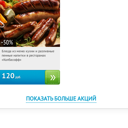
-50
%
Блюда из меню кухни и разливные
04:17:13
Купили:
2370
пенные напитки в ресторанах
Октябрьское поле
Митино
«Колбасофф»
120
руб.
ПОКАЗАТЬ БОЛЬШЕ АКЦИЙ