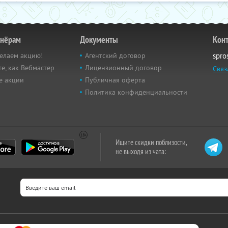
тнёрам
Документы
Кон
елаем акцию!
Агентский договор
spro
е, как Вебмастер
Лицензионный договор
Связ
е акции
Публичная оферта
Политика конфиденциальности
Ищите скидки поблизости,
не выходя из чата: