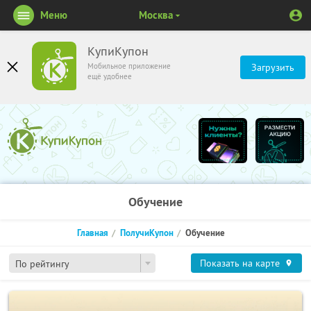
Меню
Москва
КупиКупон
Мобильное приложение
Загрузить
ещё удобнее
Обучение
Главная
ПолучиКупон
Обучение
Показать на карте
По рейтингу