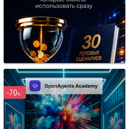
-70
%