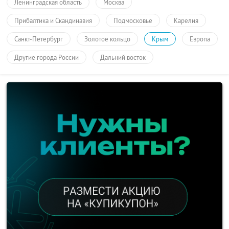
Ленинградская область
Москва
Прибалтика и Скандинавия
Подмосковье
Карелия
Санкт-Петербург
Золотое кольцо
Крым
Европа
Другие города России
Дальний восток