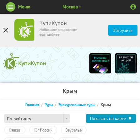
Меню
Москва
КупиКупон
Мобильное приложение
Загрузить
ещё удобнее
Крым
Главная
Туры
Экскурсионные туры
Крым
Показать на карте
По рейтингу
Кавказ
Юг России
Зауралье