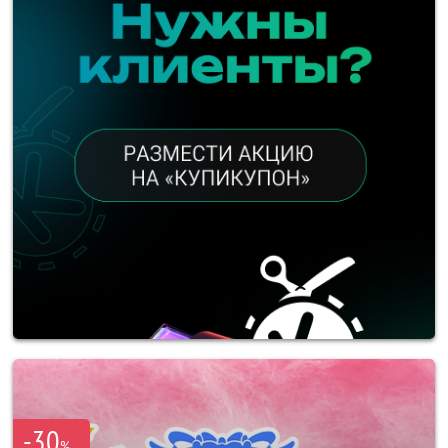
-30
%