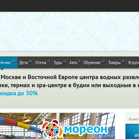
127
54
21
16
8
47
29
ечения
Дети
Отели
Туры
Авто
Обучение
Товары
Услуг
Москве и Восточной Европе центра водных развл
рке, термах и spa-центре в будни или выходные в
кидка до 30%
Купил
о