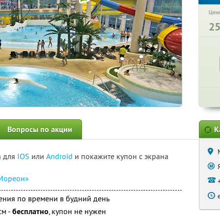
Цена
2
Вопросы по акции
К
а для
IOS
или
Android
и покажите купон с экрана
Мореон»
ения по времени в будний день
см -
бесплатно
, купон не нужен