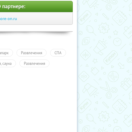
 партнере:
ore-on.ru
апарк
Развлечения
СПА
, сауна
Развлечения