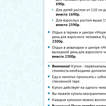
690р.
Для детей ростом от 110 см д
вместо 1690р.
Для взрослых ростом выше 15
вместо 2590р.
Отдых в термах и центре «Море
день для взрослого человека. 
2300р.
Отдых в аквапарке и центре «М
выходной день для взрослого ч
вместо 2300р.
Внимание!
Купон - первоначаль
стоимость необходимо доплатит
Еду и напитки проносить с собо
стеклянной таре
Купон действует на одного чел
Вы можете купить неограниченн
Каждым купоном можно восполь
Внимание! Предъявляйте распе