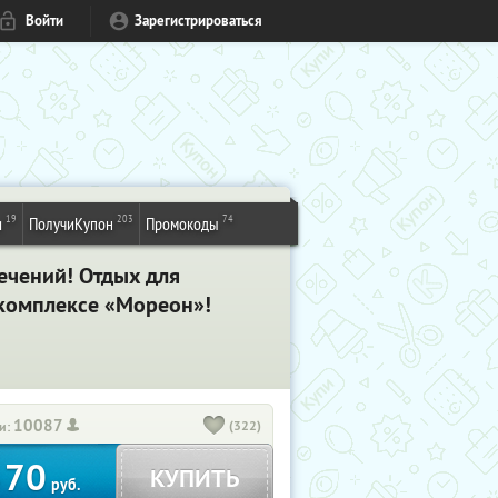
Войти
Зарегистрироваться
19
203
74
и
ПолучиКупон
Промокоды
ечений! Отдых для
 комплексе «Мореон»!
10087
(322)
и:
70
КУПИТЬ
т
руб.