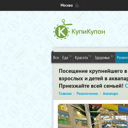
Москва
32
91
81
Все
Еда
Красота
Здоровье
Развл
Посещение крупнейшего в 
взрослых и детей в аквапа
Приезжайте всей семьей!
С
Главная
Развлечения
Аквапарк