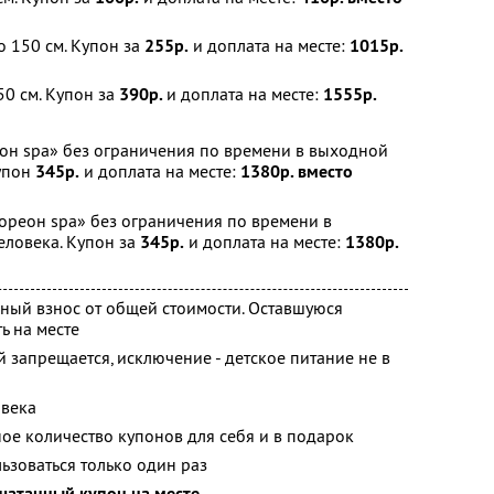
о 150 см. Купон за
255р.
и доплата на месте:
1015р.
0 см. Купон за
390р.
и доплата на месте:
1555р.
он spa» без ограничения по времени в выходной
Купон
345р.
и доплата на месте:
1380р. вместо
ореон spa» без ограничения по времени в
еловека. Купон за
345р.
и доплата на месте:
1380р.
ный взнос от общей стоимости. Оставшуюся
ь на месте
й запрещается, исключение - детское питание не в
овека
ое количество купонов для себя и в подарок
зоваться только один раз
чатанный купон на месте