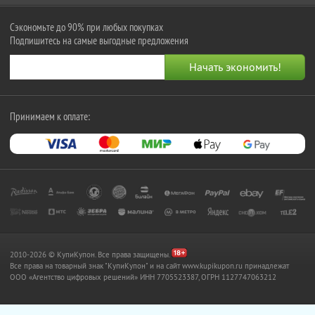
Сэкономьте до 90% при любых покупках
Подпишитесь на самые выгодные предложения
Принимаем к оплате:
2010-2026 © КупиКупон. Все права защищены.
Все права на товарный знак "КупиКупон" и на сайт www.kupikupon.ru принадлежат
OOO «Агентство цифровых решений» ИНН 7705523387, ОГРН 1127747063212