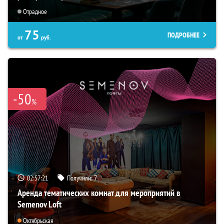
Отрадное
75
ПОДРОБНЕЕ
от
руб.
-50
%
02:57:20
Получили:
7
Аренда тематических комнат для мероприятий в
Semenov Loft
Октябрьская