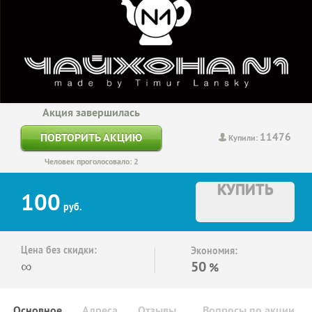
Акция завершилась
11476
ПОВТОРИТЬ АКЦИЮ
Купили:
Человек проголосовало: 2
КУПИТЬ
100
руб.
Цена без скидки:
Экономия:
∞
50
%
Основное
Адреса
Отзывы
Вопросы по акции