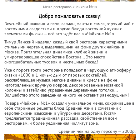
Меню ресторанов «Чайхона №1»
Добро пожаловать в сказку!
Вкуснейший шашлык и плов, лагман, манты и самса, горячий чай с
восточными сладостями и другие блюда восточной кухни с
элементами фьюжн — всё это ждёт вас в «Чайхоне №1».
Тимур Ланский наделил каждый свой ресторан характерными
стильными чертами, выделяющими на фоне других чайхан в
Москве. Притягательная динамика клубной жизни и
умиротворяющее спокойствие Востока... Это место
сногсшибательных тусовок и неспешных бесед!
Уже с порога гости ресторана попадают в чарующую атмосферу
сказки «1000 и 1 ночь»: дым от паровых коктейлей,
расслабляющая музыка, мягкие диваны и кресла на фоне
изготовленных вручную ковров, декорированные мозаикой
колонны и затейливо украшенные деревянные потолки...
Волшебство этого заведения никого не оставит равнодушным!
Повара «Чайхоны №1» создали уникальное меню, сохранившее в
себе старинные рецепты блюд Средней Азии в сочетании с
европейскими изысками и уйгурскими десертами. Гостям
предлагается традиционная рассадка, свойственная всем
ресторанам, и более уединенная чилл-аут зона.
Средний чек на одну персону — 2000р.