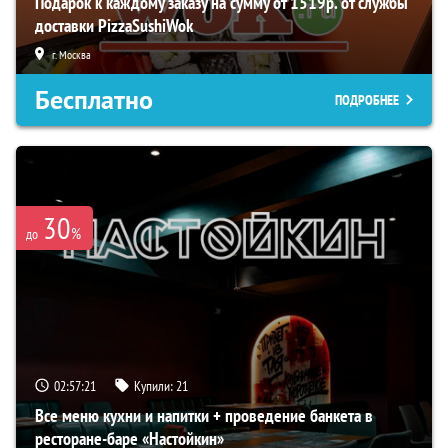
Подарок к каждому заказу на сумму от 1519р. от службы
доставки PizzaSushiWok
г. Москва
Бесплатно
ПОДРОБНЕЕ
30
%
до
02:57:20
Купили:
21
Все меню кухни и напитки + проведение банкета в
ресторане-баре «Настойкин»