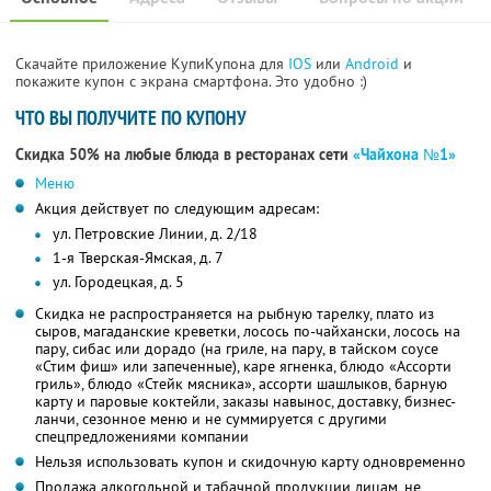
Скачайте приложение КупиКупона для
IOS
или
Android
и
покажите купон с экрана смартфона. Это удобно :)
ЧТО ВЫ ПОЛУЧИТЕ ПО КУПОНУ
Скидка 50% на любые блюда в ресторанах сети
«Чайхона №1»
Меню
Акция действует по следующим адресам:
ул. Петровские Линии, д. 2/18
1-я Тверская-Ямская, д. 7
ул. Городецкая, д. 5
Скидка не распространяется на рыбную тарелку, плато из
сыров, магаданские креветки, лосось по-чайхански, лосось на
пару, сибас или дорадо (на гриле, на пару, в тайском соусе
«Стим фиш» или запеченные), каре ягненка, блюдо «Ассорти
гриль», блюдо «Стейк мясника», ассорти шашлыков, барную
карту и паровые коктейли, заказы навынос, доставку, бизнес-
ланчи, сезонное меню и не суммируется с другими
спецпредложениями компании
Нельзя использовать купон и скидочную карту одновременно
Продажа алкогольной и табачной продукции лицам, не