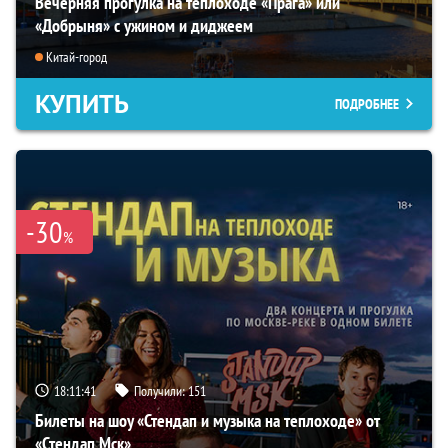
Вечерняя прогулка на теплоходе «Прага» или
«Добрыня» с ужином и диджеем
Китай-город
КУПИТЬ
ПОДРОБНЕЕ
-30
%
18:11:40
Получили:
151
Билеты на шоу «Стендап и музыка на теплоходе» от
«Стендап Мск»