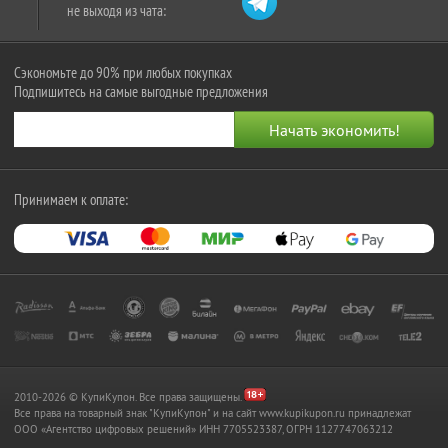
не выходя из чата:
Сэкономьте до 90% при любых покупках
Подпишитесь на самые выгодные предложения
Принимаем к оплате:
2010-2026 © КупиКупон. Все права защищены.
Все права на товарный знак "КупиКупон" и на сайт www.kupikupon.ru принадлежат
OOO «Агентство цифровых решений» ИНН 7705523387, ОГРН 1127747063212