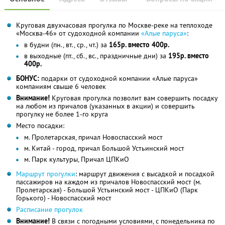
Круговая двухчасовая прогулка по Москве-реке на теплоходе
«Москва-46» от судоходной компании
«Алые паруса»
:
в будни (пн., вт., ср., чт.) за
165р. вместо 400р.
в выходные (пт., сб., вс., праздничные дни) за
195р. вместо
400р.
БОНУС:
подарки от судоходной компании «Алые паруса»
компаниям свыше 6 человек
Внимание!
Круговая прогулка позволит вам совершить посадку
на любом из причалов (указанных в акции) и совершить
прогулку не более 1-го круга
Место посадки:
м. Пролетарская, причал Новоспасский мост
м. Китай - город, причал Большой Устьинский мост
м. Парк культуры, Причал ЦПКиО
Маршрут прогулки
: маршрут движения с высадкой и посадкой
пассажиров на каждом из причалов Новоспасский мост (м.
Пролетарская) - Большой Устьинский мост - ЦПКиО (Парк
Горького) - Новоспасский мост
Расписание прогулок
Внимание!
В связи с погодными условиями, с понедельника по