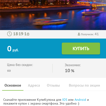
41
:
:
Получили:
0
руб.
Цена без скидки:
Экономия:
∞
10
%
Основное
Адреса
Отзывы
Вопросы по акции
Скачайте приложение КупиКупона для
IOS
или
Android
и
покажите купон с экрана смартфона. Это удобно :)