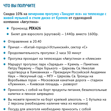
ЧТО ВЫ ПОЛУЧИТЕ
Скидка 10% на
вечернюю прогулку «Танцуют все» на теплоходе с
живой музыкой в стиле диско от Кремля
от судоходной
компании «Августина»
Промокод:
РЕКА26
Билет для взрослого (круговой) — 1440р. вместо 1600р.
Отправление: в 20.40
Причал — «Китай-город»/«Устьинский», сектор «С»
Продолжительность прогулки: 2 часа 30 минут
Прогулка проходит на теплоходах «Августина» и «Алексия»
Маршрут прогулки: парк «Зарядье» — Кремль — Памятник
Петру Первому — Парк Горького — Церковь Св. Николая
чудотворца в Хамовниках — Президиум Российской Академии
Наук — Нескучный сад — МГУ — Церковь Св. Троицы на
Воробьевых горах — Московская канатная дорога — стадион
«Лужники», — Киевская площадь — разворот
Приносить с собой на борт продукты питания, безалкогольные
напитки и пенное запрещено
Вы можете принести на борт крепкий алкоголь — 1 бутылка на
2 персоны (необходимо наличие чека из магазина)
Посуду для алкоголя необходимо приносить с собой