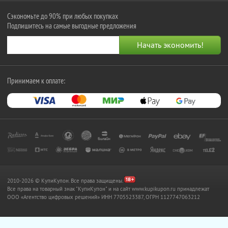
Сэкономьте до 90% при любых покупках
Подпишитесь на самые выгодные предложения
Принимаем к оплате:
2010-2026 © КупиКупон. Все права защищены.
Все права на товарный знак "КупиКупон" и на сайт www.kupikupon.ru принадлежат
OOO «Агентство цифровых решений» ИНН 7705523387, ОГРН 1127747063212