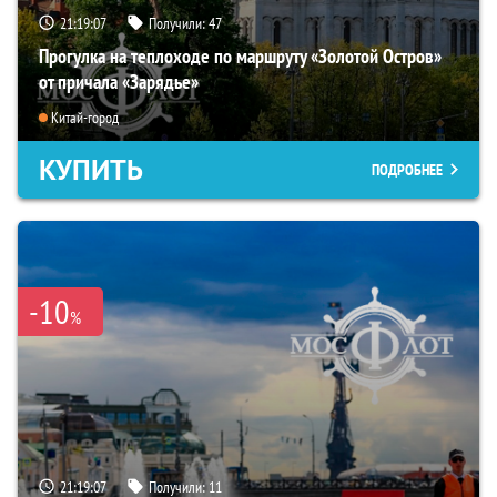
21:19:06
Получили:
47
Прогулка на теплоходе по маршруту «Золотой Остров»
от причала «Зарядье»
Китай-город
КУПИТЬ
ПОДРОБНЕЕ
-10
%
21:19:06
Получили:
11