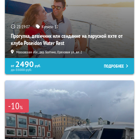
21:19:06
Купили:
12
Прогулка, девичник или свидание на парусной яхте от
клуба Poseidon Water Rest
Московская обл., дер. Болтино, Ореховая ул., вл. 2
2490
ПОДРОБНЕЕ
от
руб.
до
35000
руб.
-10
%