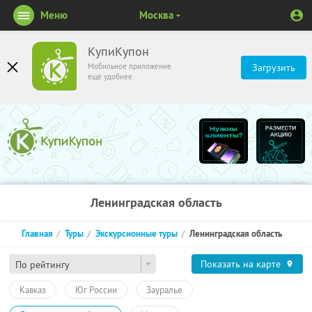
Меню
Москва
КупиКупон
Мобильное приложение
Загрузить
ещё удобнее
Ленинградская область
Главная
Туры
Экскурсионные туры
Ленинградская область
Показать на карте
По рейтингу
Кавказ
Юг России
Зауралье