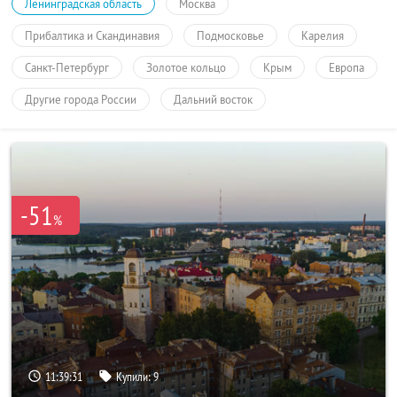
Ленинградская область
Москва
Прибалтика и Скандинавия
Подмосковье
Карелия
Санкт-Петербург
Золотое кольцо
Крым
Европа
Другие города России
Дальний восток
-51
%
11:39:31
Купили:
9