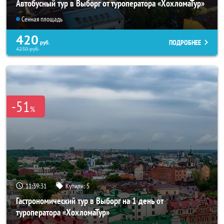
Автобусный тур в Выборг от туроператора «ХохломаТур»
Сенная площадь
420
ПОДРОБНЕЕ
руб.
4230
руб.
-51
%
11:39:31
Купили:
5
Гастрономический тур в Выборг на 1 день от
туроператора «ХохломаТур»