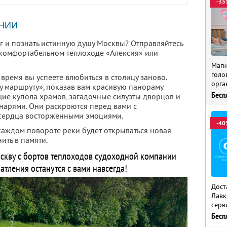
-35
НИИ
г и познать истинную душу Москвы? Отправляйтесь
 комфортабельном теплоходе «Алексия» или
Магн
голо
о время вы успеете влюбиться в столицу заново.
орга
у маршруту», показав вам красивую панораму
Бесп
щие купола храмов, загадочные силуэты дворцов и
нарями. Они раскроются перед вами с
сердца восторженными эмоциями.
-40
 каждом повороте реки будет открываться новая
ить в памяти.
скву с бортов теплоходов судоходной компании
атления останутся с вами навсегда!
Дост
Лавк
серв
Бесп