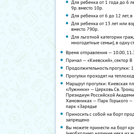
Для ребенка от 1 года до 6 л
9р. вместо 10р.
Для ребенка от 6 до 12 лет, 
Для ребенка от 13 лет или вз
вместо 790р.
Для льготной категории граж
многодетные семьи), в одну с
Время отправления — 10.00, 11.37,
Причал — «Киевский», сектор В
Продолжительность прогулки: 1
Прогулки проходят на теплоход
Маршрут прогулки: Киевская п
«Лужники» — Церковь Св. Трои
Президиум Российской Академии
Хамовниках — Парк Горького —
парк «Зарядье
Приносить с собой на борт про
запрещено
Вы можете принести на борт кр
(необходимо наличие чека из м