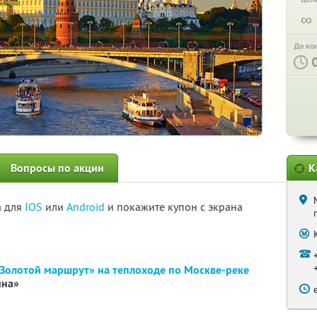
∞
До ко
Вопросы по акции
К
а для
IOS
или
Android
и покажите купон с экрана
«Золотой маршрут» на теплоходе по Москве-реке
ина»