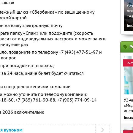
 заказ»
Реч
лю
латежный шлюз «Сбербанка» по защищенному
«Ав
вской картой
ан на вашу электронную почту
Бе
ерьте папку «Спам» или подождите (скорость
висит от индивидуальных настроек и может занять
аницу еще раз
Р
шло, позвоните по телефону
+7 (495) 477-51-97
и
 вопрос
-52
 при посадке на теплоход
за 24 часа, иначе билет будет считаться
ими спецпредложениями компании
 можно уточнить по телефону компании:
-18-60,
+7 (985) 761-90-88,
+7 (903) 774-09-14
УЗ-ч
«Мед
инст
я 2026 включительно
Бесп
ся купоном