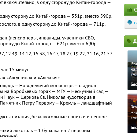
ет включительно, в одну сторону до Китай-города —
О
в одну сторону до Китай-города — 531р. вместо 590р.
r
рослого, в одну сторону до Китай-города — 711р.
дан (пенсионеры, инвалиды, участники СВО,
Д
торону до Китай-города — 621р. вместо 690р.
 12.49, 14.12, 15.38, 16.47, 18.27, 19.22, 21.16, 21.57
Реч
 час 15 минут
на 
«А
ах «Августина» и «Алексия»
Бе
лощадь — Новодевичий монастырь — стадион
цы на Воробьевых горах — МГУ — Нескучный сад —
 Наук — Церковь Св. Николая чудотворца в
 Памятник Петру Первому — Кремль — ландшафтный
Веч
жи
дукты питания, безалкогольные напитки и пенное
«Ав
Бе
епкий алкоголь — 1 бутылка на 2 персоны
агазина)