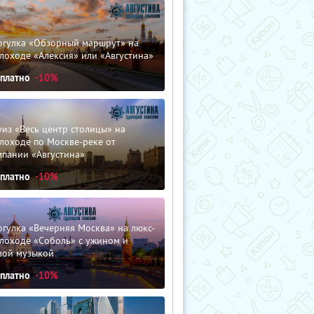
огулка «Обзорный маршрут» на
лоходе «Алексия» или «Августина»
сплатно
-10%
из «Весь центр столицы» на
лоходе по Москве-реке от
мпании «Августина»
сплатно
-10%
гулка «Вечерняя Москва» на люкс-
плоходе «Соболь» с ужином и
вой музыкой
сплатно
-10%