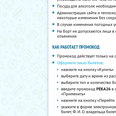
Посуду для алкоголя необходим
Администрация сайта и теплохо
некоторые изменения без сокра
В случае изменения погодных у
На борт не допускаются лица в
опьянения
КАК РАБОТАЕТ ПРОМОКОД
Промокод действует только на 
Оформите заказ билетов
:
нажмите на кнопку «Купить»
выберите дату и время из ра
выберите тип и количество б
введите промокод
РЕКА26
в 
«Применить»
нажмите на кнопку «Перейти 
укажите в форме электронную
билет, Ф. И. О. владельца бил