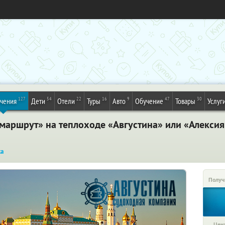
127
54
22
16
9
47
30
ечения
Дети
Отели
Туры
Авто
Обучение
Товары
Услуг
 маршрут» на теплоходе «Августина» или «Алекси
ка
Получ
Цена