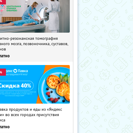
%
итно-резонансная томография
вного мозга, позвоночника, суставов,
нов
латно
%
авка продуктов и еды из «Яндекс
и» во всех городах присутствия
иса
латно