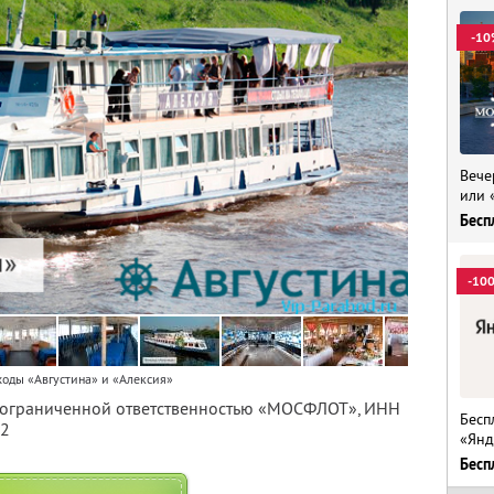
-10
Вече
или 
Бесп
-10
ходы «Августина» и «Алексия»
с ограниченной ответственностью «МОСФЛОТ»,
ИНН
Бесп
12
«Янд
Бесп