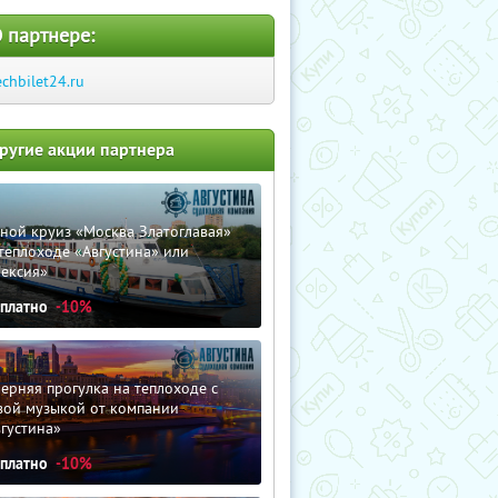
 партнере:
echbilet24.ru
ругие акции партнера
ной круиз «Москва Златоглавая»
теплоходе «Августина» или
лексия»
сплатно
-10%
ерняя прогулка на теплоходе с
вой музыкой от компании
густина»
сплатно
-10%