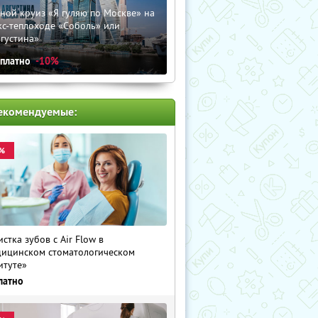
ной круиз «Я гуляю по Москве» на
кс-теплоходе «Соболь» или
густина»
сплатно
-10%
екомендуемые:
%
истка зубов с Air Flow в
ицинском стоматологическом
итуте»
латно