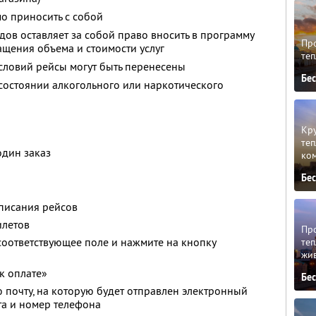
о приносить с собой
дов оставляет за собой право вносить в программу
Пр
щения объема и стоимости услуг
теп
словий рейсы могут быть перенесены
Бе
 состоянии алкогольного или наркотического
Кру
теп
один заказ
ко
Бе
списания рейсов
илетов
Про
соответствующее поле и нажмите на кнопку
те
жи
к оплате»
Бе
 почту, на которую будет отправлен электронный
ета и номер телефона