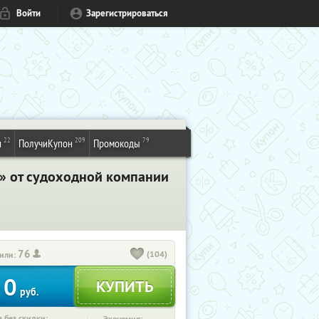
Войти
Зарегистрироваться
22
209
79
и
ПолучиКупон
Промокоды
я» от судоходной компании
76
(104)
или:
0
руб.
 без скидки: