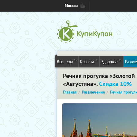
Москва
33
91
81
Все
Еда
Красота
Здоровье
Развл
Речная прогулка «Золотой
«Августина».
Скидка 10%
Главная
Развлечения
Речная прогул