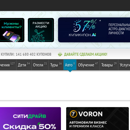
КУПИЛИ:
141 680 402
КУПОНОВ
ДАВАЙТЕ СДЕЛАЕМ АКЦИЮ!
127
54
21
16
8
47
29
ечения
Дети
Отели
Туры
Авто
Обучение
Товары
Услуг