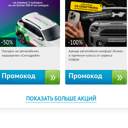
-50
%
-100
%
Поездки на автомобилях
Аренда автомобиля комфорт-, бизнес-
01:50:25
Получи первым!
01:50:25
Получили:
80
каршеринга «Ситидрайв»
и премиум-класса от сервиса
Автозаводская
Россия
VORON
Промокод
Промокод
ПОКАЗАТЬ БОЛЬШЕ АКЦИЙ