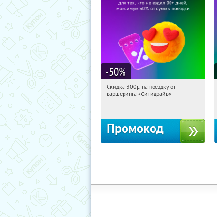
-50
%
Скидка 300р. на поездку от
01:50:25
Получи первым!
каршеринга «Ситидрайв»
Россия
Промокод