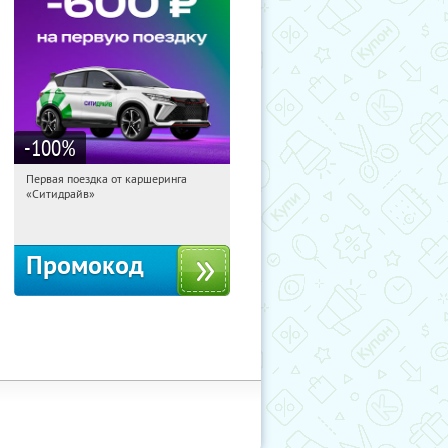
-100
%
Первая поездка от каршеринга
01:50:25
Получи первым!
«Ситидрайв»
Россия
Промокод