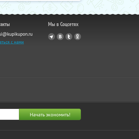
такты
Мы в Соцсетях
si@kupikupon.ru
аться с нами