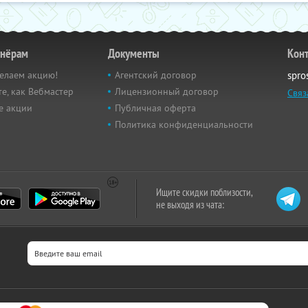
тнёрам
Документы
Кон
елаем акцию!
Агентский договор
spro
е, как Вебмастер
Лицензионный договор
Связ
е акции
Публичная оферта
Политика конфиденциальности
Ищите скидки поблизости,
не выходя из чата: