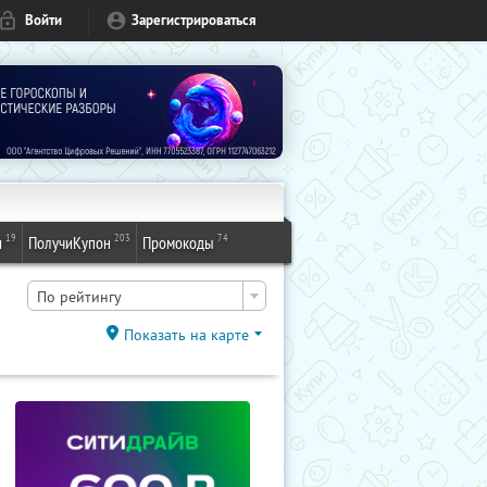
Войти
Зарегистрироваться
19
203
74
и
ПолучиКупон
Промокоды
По рейтингу
Показать на карте