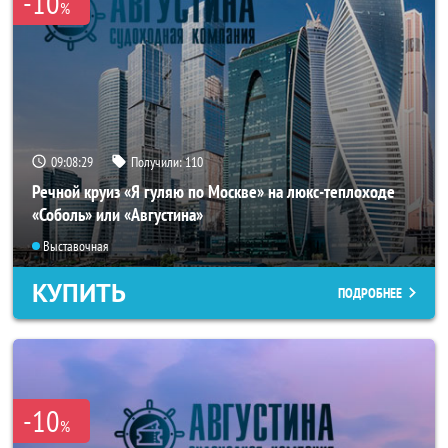
-10
%
09:08:25
Получили:
110
Речной круиз «Я гуляю по Москве» на люкс-теплоходе
«Соболь» или «Августина»
Выставочная
КУПИТЬ
ПОДРОБНЕЕ
-10
%