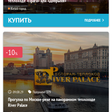
теплоходе «Прага» или «Добрыня»
Китай-город
КУПИТЬ
ПОДРОБНЕЕ
-10
%
09:08:25
Получили:
379
Прогулка по Москве-реке на панорамном теплоходе
River Palace