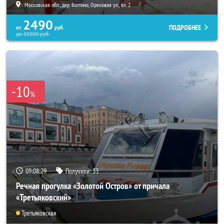
Московская обл., дер. Болтино, Ореховая ул., вл. 2
2490
ПОДРОБНЕЕ
от
руб.
до
35000
руб.
-10
%
09:08:25
Получили:
33
Речная прогулка «Золотой Остров» от причала
«Третьяковский»
Третьяковская