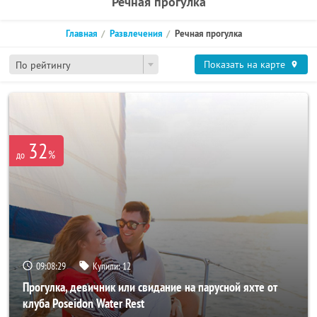
Речная прогулка
Главная
Развлечения
Речная прогулка
Показать на карте
По рейтингу
32
%
до
09:08:25
Купили:
12
Прогулка, девичник или свидание на парусной яхте от
клуба Poseidon Water Rest