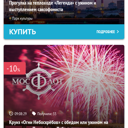
Прогулка на теплоходе «Легенда» с ужином и
выступлением саксофониста
Парк культуры
КУПИТЬ
ПОДРОБНЕЕ
-10
%
09:08:25
Получили:
33
Круиз «Огни Небоскрёбов» с обедом или ужином на