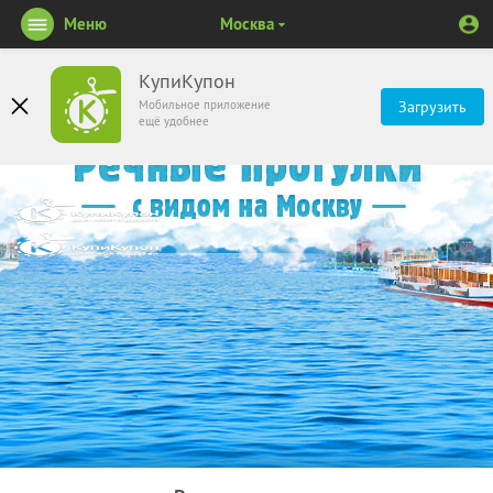
Меню
Москва
КупиКупон
Мобильное приложение
Загрузить
ещё удобнее