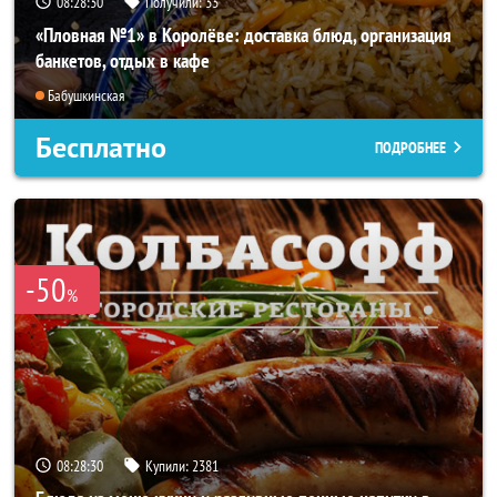
08:28:27
Получили:
33
«Пловная №1» в Королёве: доставка блюд, организация
банкетов, отдых в кафе
Бабушкинская
Бесплатно
ПОДРОБНЕЕ
-50
%
08:28:27
Купили:
2381