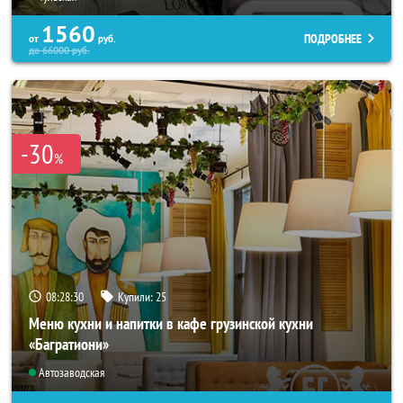
1560
ПОДРОБНЕЕ
от
руб.
до
66000
руб.
-30
%
08:28:27
Купили:
25
Меню кухни и напитки в кафе грузинской кухни
«Багратиони»
Автозаводская