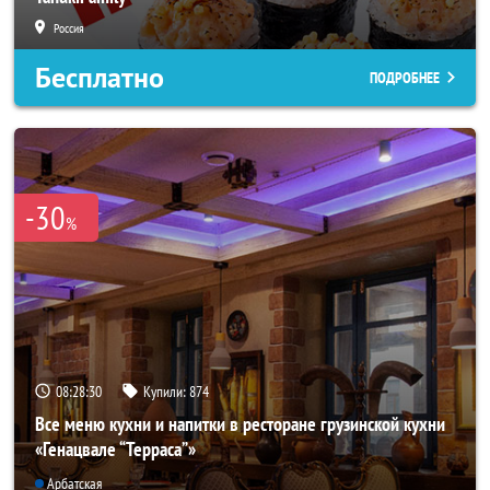
Россия
Бесплатно
ПОДРОБНЕЕ
-30
%
08:28:27
Купили:
874
Все меню кухни и напитки в ресторане грузинской кухни
«Генацвале “Терраса”»
Арбатская