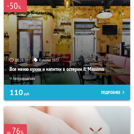
-50
%
08:28:27
Купили:
3977
Все меню кухни и напитки в остерии iL Massimo
Автозаводская
110
ПОДРОБНЕЕ
руб.
76
%
до