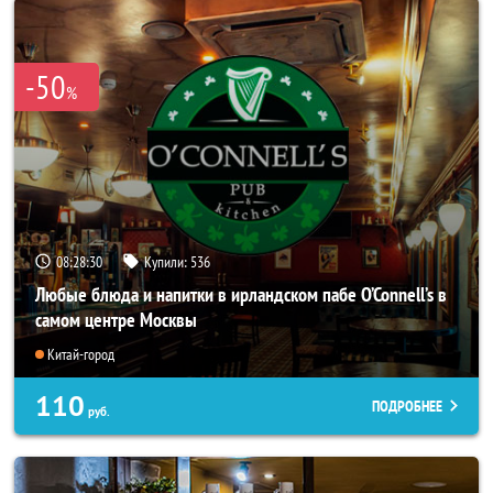
-50
%
08:28:27
Купили:
536
Любые блюда и напитки в ирландском пабе O’Connell’s в
самом центре Москвы
Китай-город
110
ПОДРОБНЕЕ
руб.