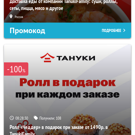
Доставка еды от компании TanukiFamily: суши, роллы,
сеты, пицца, мясо и другое
Россия
Промокод
ПОДРОБНЕЕ
-100
%
08:28:27
Получили:
108
Ролл «Чеддер» в подарок при заказе от 1490р. в
TanukiFamily