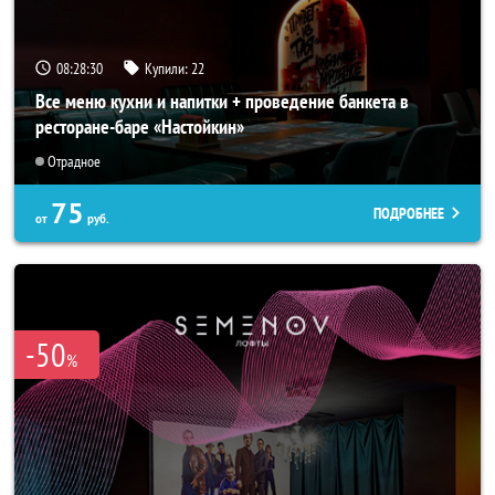
08:28:27
Купили:
22
Все меню кухни и напитки + проведение банкета в
ресторане-баре «Настойкин»
Отрадное
75
ПОДРОБНЕЕ
от
руб.
-50
%