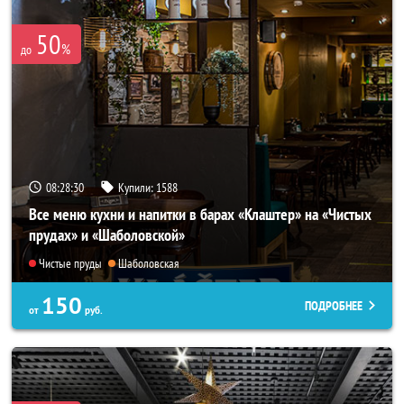
50
%
до
08:28:27
Купили:
1588
Все меню кухни и напитки в барах «Клаштер» на «Чистых
прудах» и «Шаболовской»
Чистые пруды
Шаболовская
150
ПОДРОБНЕЕ
от
руб.