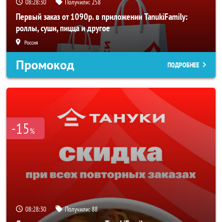
08:28:27
Получили:
258
Первый заказ от 1090р. в приложении TanukiFamily:
роллы, суши, пицца и другое
Россия
Промокод
ПОДРОБНЕЕ
-15
%
08:28:27
Получили:
88