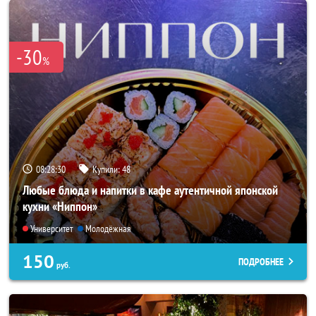
-30
%
08:28:27
Купили:
48
Любые блюда и напитки в кафе аутентичной японской
кухни «Ниппон»
Университет
Молодёжная
150
ПОДРОБНЕЕ
руб.