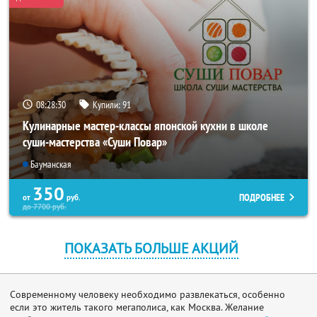
08:28:27
Купили:
91
Кулинарные мастер-классы японской кухни в школе
суши-мастерства «Суши Повар»
Бауманская
350
ПОДРОБНЕЕ
от
руб.
до
7700
руб.
ПОКАЗАТЬ БОЛЬШЕ АКЦИЙ
Современному человеку необходимо развлекаться, особенно
если это житель такого мегаполиса, как Москва. Желание