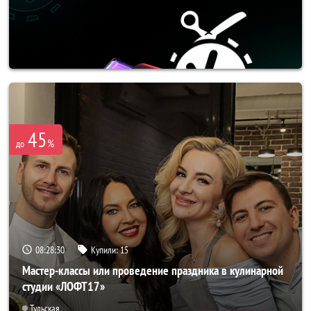
45
%
до
08:28:27
Купили:
15
Мастер-классы или проведение праздника в кулинарной
студии «ЛОФТ17»
Тульская