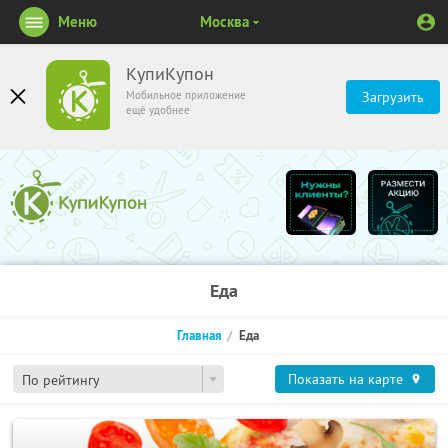
Меню
Москва
КупиКупон
Мобильное приложение
Загрузить
ещё удобнее
Еда
Главная
Еда
Показать на карте
По рейтингу