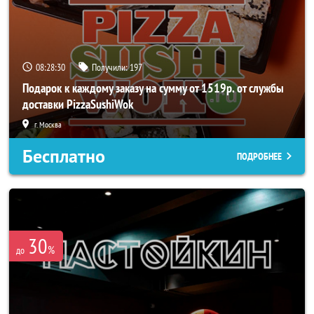
08:28:27
Получили:
197
Подарок к каждому заказу на сумму от 1519р. от службы
доставки PizzaSushiWok
г. Москва
Бесплатно
ПОДРОБНЕЕ
30
%
до