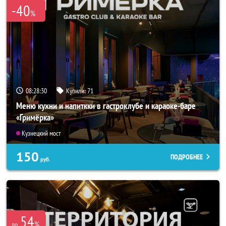
-40
%
08:28:27
Купили:
71
Меню кухни и напиткки в гастроклубе и караоке-баре
«Гримёрка»
Кузнецкий мост
150
ПОДРОБНЕЕ
руб.
54
%
до