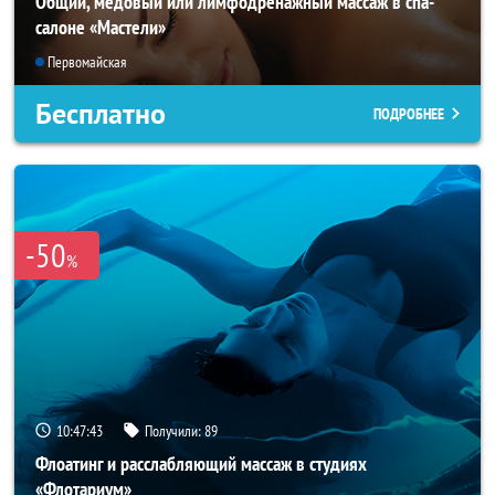
Общий, медовый или лимфодренажный массаж в спа-
салоне «Мастели»
Первомайская
Бесплатно
ПОДРОБНЕЕ
-50
%
10:47:40
Получили:
89
Флоатинг и расслабляющий массаж в студиях
«Флотариум»