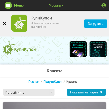
Меню
Москва
КупиКупон
Мобильное приложение
Загрузить
ещё удобнее
Красота
Главная
ПолучиКупон
Красота
Показать на карте
По рейтингу