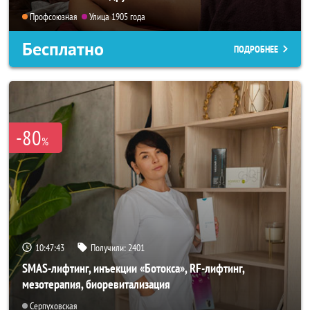
Профсоюзная
Улица 1905 года
Бесплатно
ПОДРОБНЕЕ
-80
%
10:47:40
Получили:
2401
SMAS-лифтинг, инъекции «Ботокса», RF-лифтинг,
мезотерапия, биоревитализация
Серпуховская