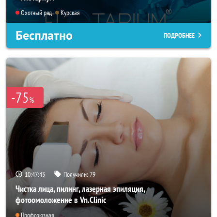
Охотный ряд
Курская
Бесплатно
ПОДРОБНЕЕ
-75
%
10:47:40
Получили:
79
Чистка лица, пилинг, лазерная эпиляция,
фотоомоложение в Vn.Clinic
Профсоюзная