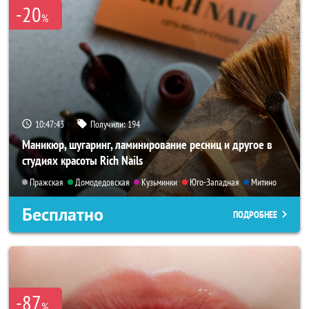
-20
%
10:47:40
Получили:
194
Маникюр, шугаринг, ламинирование ресниц и другое в
студиях красоты Rich Nails
Пражская
Домодедовская
Кузьминки
Юго-Западная
Митино
Бесплатно
ПОДРОБНЕЕ
-87
%