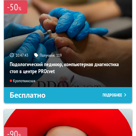
-50
%
10:47:40
Получили:
119
Подологический педикюр, компьютерная диагностика
стоп в центре PROcvet
Кропоткинская
Бесплатно
ПОДРОБНЕЕ
-90
%