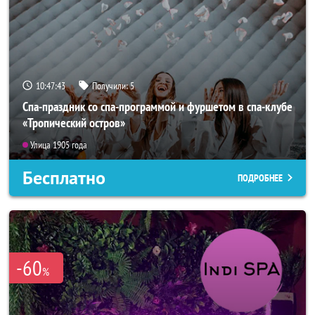
10:47:40
Получили:
5
Спа-праздник со спа-программой и фуршетом в спа-клубе
«Тропический остров»
Улица 1905 года
Бесплатно
ПОДРОБНЕЕ
-60
%